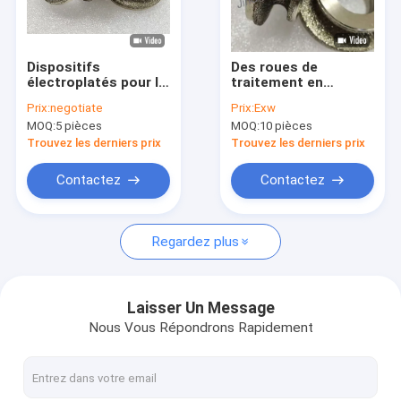
À propos de nous
Visite de l'usine
Dispositifs
Des roues de
électroplatés pour le
traitement en
Contrôle qualité
traitement des
diamants
Prix:
negotiate
Prix:
Exw
diamants Rouleaux
électroplaquées pour
MOQ:
5 pièces
MOQ:
10 pièces
ordinaires
l'usinage du carbure
Contactez-nous
de tungstène et des
Trouvez les derniers prix
Trouvez les derniers prix
matrices d'acier
trempé
Nouvelles
Contactez
Contactez
Demander un devis
Regardez plus
meule diamant de BCN
Laisser Un Message
Nous Vous Répondrons Rapidement
BCN affilant des roues
Roues de BCN pour Woodturners