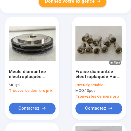
Donnez votre exigence
Meule diamantée
Fraise diamantée
électroplaquée
électroplaquée Hard
utilisée pour couteau
D200/230
MOQ:
2
Prix:
Négociable
à éplucher,
Trouvez les derniers prix
MOQ:
10pcs
granulométrie
diamant D600#
Trouvez les derniers prix
Contactez
Contactez