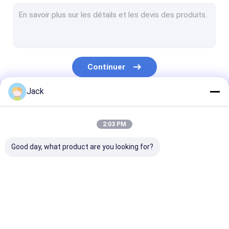
meules plaquées de BCN
Meules plaquées de diamant
Brosse aiguisante flexible
Continuer
goupilles de meulage de diamant
Jack
Goupilles de meulage de BCN
Nos Catégories
lame plaquée de diamant
2:03 PM
Roue de coupe de BCN
Good day, what product are you looking for?
meule en esclavage de résine
Meules diamant agglomérées
meule diamant de
BCN affilant des
Roues de BCN 
Meule de diamant pour des protections de frein
BCN
roues
Woodturners