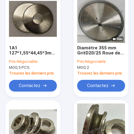
1A1
Diamètre 355 mm
127*1,55*44,45*3mm
GritD20/25 Roue de
D100/120 Roue de
diamant noir
Prix:
Négociable
Prix:
Négociable
meulage au diamant
électroplaté pour le
MOQ:
5 PCS
MOQ:
2
électroplaquée
meulage de la fonte
Trouvez les derniers prix
Trouvez les derniers prix
Contactez
Contactez
À la maison
Produits
Vidéos