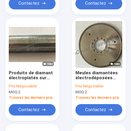
Contactez
Contactez
Produits de diamant
Meules diamantées
électroplatés sur
électrodéposées
mesure à double
personnalisées pour
Prix:
Négociable
Prix:
Négociable
gravier
le meulage de la
MOQ:
2
MOQ:
2
fonte
Trouvez les derniers prix
Trouvez les derniers prix
Contactez
Contactez