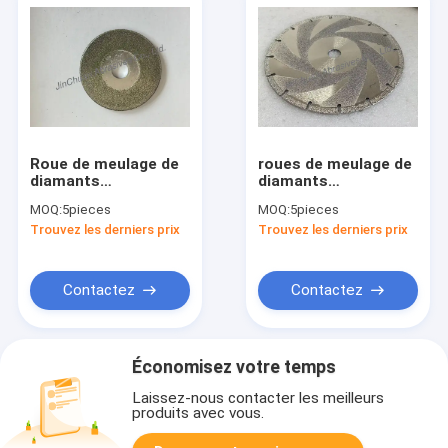
Roue de meulage de
roues de meulage de
diamants
diamants
électroplatée,
galvanisées,
MOQ:
5pieces
MOQ:
5pieces
diamètre 40 mm,
diamètre 230 mm,
Trouvez les derniers prix
Trouvez les derniers prix
grès numéro 100/120
numéro de gravier
D35/40
Contactez
Contactez
Économisez votre temps
Laissez-nous contacter les meilleurs
produits avec vous.