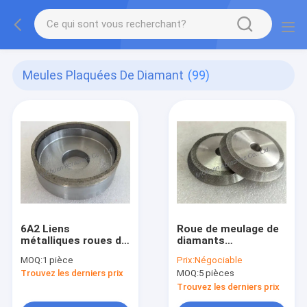
Meules Plaquées De Diamant
(99)
6A2 Liens
Roue de meulage de
métalliques roues de
diamants
meulage de diamants
électroplatée
MOQ:
1 pièce
Prix:
Négociable
usd pour bande de
résistante à l'usure
Trouvez les derniers prix
MOQ:
5 pièces
sable, grès diamant
78*10*12.7*5*V60
numéro 450
avec capacité à
Trouvez les derniers prix
grande vitesse