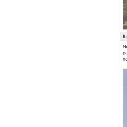
R 
No
pe
no