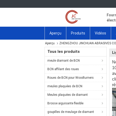
Fourn
élect
Aperçu
Produits
Vidéos
Aperçu
ZHENGZHOU JINCHUAN ABRASIVES CO., L
Tous les produits
Li
meule diamant de BCN
No
10
BCN affilant des roues
av
Roues de BCN pour Woodturners
cl
ré
meules plaquées de BCN
Meules plaquées de diamant
Brosse aiguisante flexible
goupilles de meulage de diamant