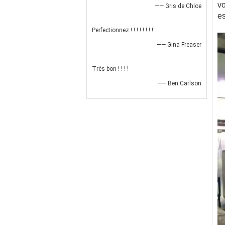
vo
—— Gris de Chloe
es
Perfectionnez ! ! ! ! ! ! ! !
—— Gina Freaser
Très bon ! ! ! !
—— Ben Carlson