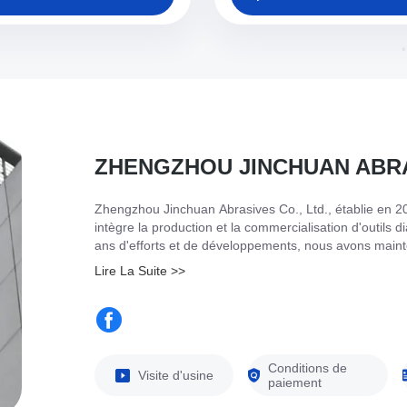
ZHENGZHOU JINCHUAN ABRAS
Zhengzhou Jinchuan Abrasives Co., Ltd., établie en 20
intègre la production et la commercialisation d'outil
ans d'efforts et de développements, nous avons mainte
Zhengzhou Jinchuan Abrasives Co., Ltd. et Henan Boh
Lire La Suite >>
concentrent sur différentes lignes de produits, mais tou
Conditions de
Visite d'usine
paiement