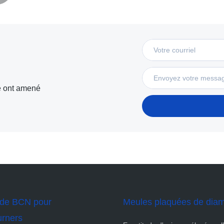
té ont amené
de BCN pour
Meules plaquées de dia
rners