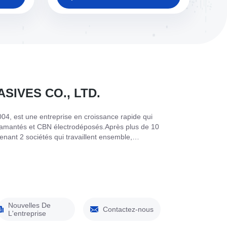
IVES CO., LTD.
04, est une entreprise en croissance rapide qui
s diamantés et CBN électrodéposés.Après plus de 10
nant 2 sociétés qui travaillent ensemble,
ang Diamond Tools Co., Ltd.Ces 2 sociétés se
tes font des ventes à l'étranger, y compris les ...
Nouvelles De
Contactez-nous
L'entreprise