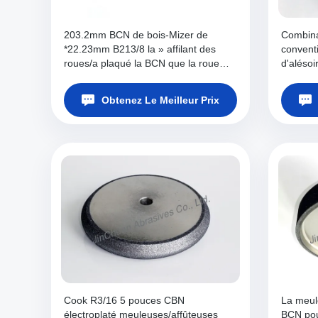
203.2mm BCN de bois-Mizer de
Combina
*22.23mm B213/8 la » affilant des
conventi
roues/a plaqué la BCN que la roue
d'aléso
pour la bande a vu Sharping
Obtenez Le Meilleur Prix
Cook R3/16 5 pouces CBN
La meul
électroplaté meuleuses/affûteuses
BCN pou