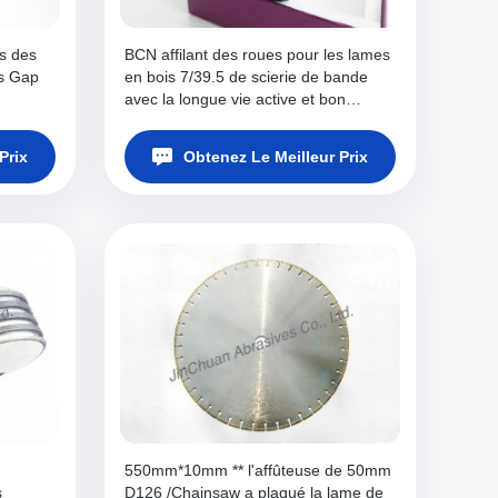
s des
BCN affilant des roues pour les lames
s Gap
en bois 7/39.5 de scierie de bande
avec la longue vie active et bon
affilant la surface
Prix
Obtenez Le Meilleur Prix
550mm*10mm ** l'affûteuse de 50mm
s
D126 /Chainsaw a plaqué la lame de