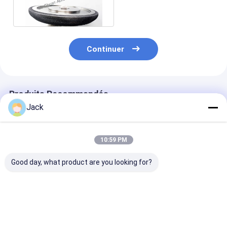
petite quantité
d'habillage
Continuer
Produits Recommandés
Jack
10:59 PM
Good day, what product are you looking for?
Tailles
8 pouces 203mm
Outil de décou
personnalisées CBN
CBN électroplaté
CBN sur mesur
électroplatées
roue d'affûtage
150*5308*32*
32mm Forage
B126 Pour les 
personnalisable pour
de transforma
Meilleur prix
Meilleur prix
Meilleur p