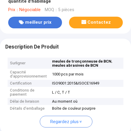
quantité d'habillage
Prix：Négociable
MOQ：5 pièces
meilleur prix
Contactez
Description De Produit
,
meules de tronçonneuse de BCN
Surligner
meules abrasives de BCN
Capacité
1000 pcs par mois
d'approvisionnement
Certification
ISO9001:2015&ISOCE16949
Conditions de
L / C, T / T
paiement
Délai de livraison
Au moment où
Détails d'emballage
Boîte de couleur pourpre
Regardez plus