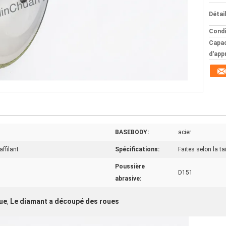
Détai
Condi
Capac
d'app
BASEBODY:
acier
affilant
Spécifications:
Faites selon la ta
Poussière
D151
abrasive:
oue
Le diamant a découpé des roues
,