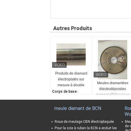
Autres Produits
Produits de diamant
électroplatés sur
Meules diamantées
mesure à double
électrodéposées
gravier
Corps de base:
personnalisées pour
Acier
le meulage de la
Taille:
Grain:
fonte
Personnalisable
meule diamant de BCN
Ro
Double granularité
Corps de base:
Wo
Pays d'origine:
Acier
Chine
Roue de meulage CBN électroplaquée
Meu
Pays d'origine:
de 
Abrasif:
Pour la scie à ruban la BCN a enduit les
Chine
de b