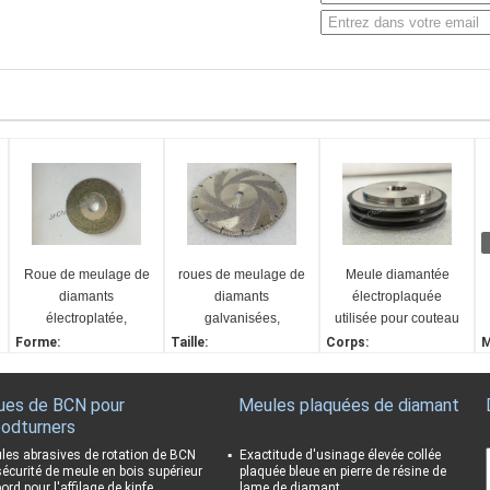
Roue de meulage de
roues de meulage de
Meule diamantée
diamants
diamants
électroplaquée
électroplatée,
galvanisées,
utilisée pour couteau
diamètre 40 mm,
diamètre 230 mm,
à éplucher,
Forme:
Taille:
Corps:
M
grès numéro
numéro de gravier
granulométrie
1A1
230*3,1(2,0)*22,23*6,5
Acier
D
100/120
D35/40
diamant D600#
Diamètre:
Abrasif:
Diamètre:
T
ues de BCN pour
Meules plaquées de diamant
40mm
Diamant
100 mm
1
odturners
Matériel:
Agent de liaison:
Lier:
G
Acier
Électropulaire
Électropulaire
D
les abrasives de rotation de BCN
Exactitude d'usinage élevée collée
sécurité de meule en bois supérieur
plaquée bleue en pierre de résine de
Usage:
Application:
Grit Number:
N
ord pour l'affilage de kinfe
lame de diamant