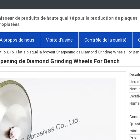
isseur de produits de haute qualité pour la production de plaques
roplatées
A propos de nous
Visite d'usine
Contrôle de la qualité
t
D151Flat a plaqué la broyeur Sharpening de Diamond Grinding Wheels For Ben
arpening de Diamond Grinding Wheels For Bench
Détail
Lieu d
Nom d
Certifi
Numér
Condit
Quan
min:
Prix: