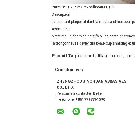
200*10*31.75*2*R1*5 millimètre D151
Description
Le diamant plaqué affilant la meule a utilisé pour 
Avantages :
Notre meule sharping peut faire les dents de tronç
la tronçonneuse deviendra beaucoup sharping et un
,
Produit Tag:
diamant affilant la roue
meu
Coordonnées
ZHENGZHOU JINCHUAN ABRASIVES
CO., LTD.
Personne à contacter:
Belle
Téléphone:
+8617797761590