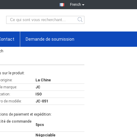
French
Contact
Demande de soumission
ch
s sur le produit:
'origine:
La Chine
e marque:
JC
cation:
ISO
o de modèle:
JC-051
ions de paiement et expédition:
tité de commande
5pcs
Négociable