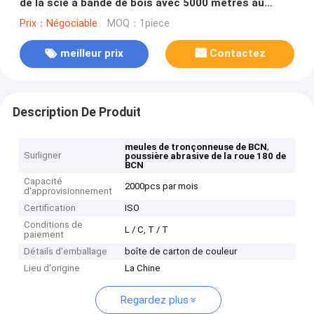
de la scie à bande de bois avec 5000 mètres au
moins
Prix：Négociable
MOQ：1piece
meilleur prix
Contactez
Description De Produit
,
meules de tronçonneuse de BCN
Surligner
poussière abrasive de la roue 180 de
BCN
Capacité
2000pcs par mois
d'approvisionnement
Certification
ISO
Conditions de
L / C, T / T
paiement
Détails d'emballage
boîte de carton de couleur
Lieu d'origine
La Chine
Regardez plus