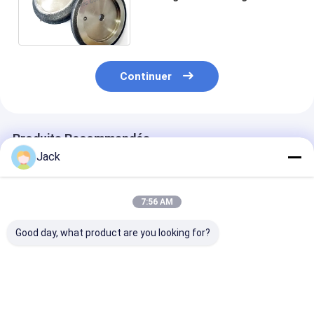
scie à bande de bois avec
5000 mètres au moins
Continuer
Produits Recommandés
Jack
7:56 AM
Good day, what product are you looking for?
Tailles
8 pouces 203mm
Outil de décou
personnalisées CBN
CBN électroplaté
CBN sur mesur
électroplatées
roue d'affûtage
150*5308*32*
32mm Forage
B126 Pour les 