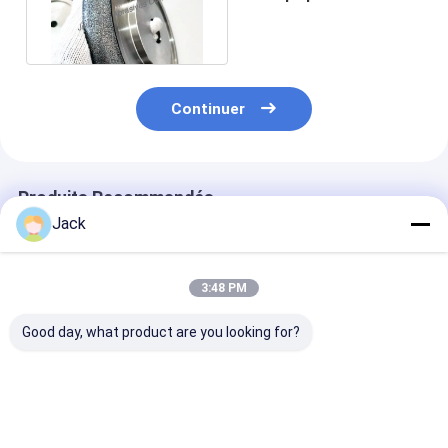
affilant 6000 mètres 8
pouces
Continuer
Produits Recommandés
Jack
3:48 PM
Good day, what product are you looking for?
Tailles
8 pouces 203mm
Outil de décou
personnalisées CBN
CBN électroplaté
CBN sur mesur
électroplatées
roue d'affûtage
150*5308*32*
32mm Forage
B126 Pour les 