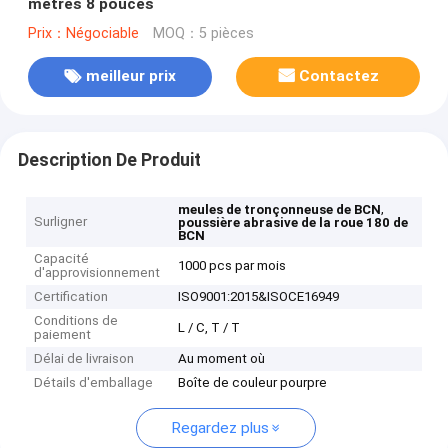
mètres 8 pouces
Prix：Négociable
MOQ：5 pièces
meilleur prix
Contactez
Description De Produit
,
meules de tronçonneuse de BCN
Surligner
poussière abrasive de la roue 180 de
BCN
Capacité
1000 pcs par mois
d'approvisionnement
Certification
ISO9001:2015&ISOCE16949
Conditions de
L / C, T / T
paiement
Délai de livraison
Au moment où
Détails d'emballage
Boîte de couleur pourpre
Regardez plus