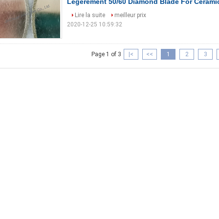
Légèrement 50/60 Diamond Blade For Ceram
Lire la suite
meilleur prix
2020-12-25 10:59:32
Page 1 of 3
|<
<<
1
2
3