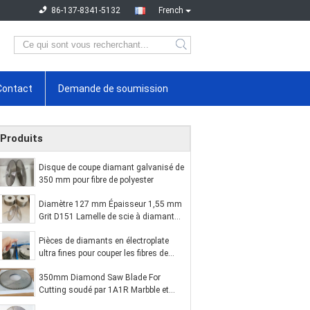
86-137-8341-5132
French
Contact
Demande de soumission
Produits
Disque de coupe diamant galvanisé de
350 mm pour fibre de polyester
Diamètre 127 mm Épaisseur 1,55 mm
Grit D151 Lamelle de scie à diamant
électrocutée
Pièces de diamants en électroplate
ultra fines pour couper les fibres de
carbone
350mm Diamond Saw Blade For
Cutting soudé par 1A1R Marbble et
granit