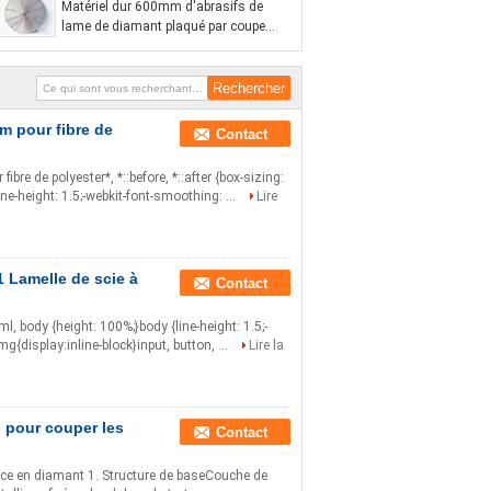
Matériel dur 600mm d'abrasifs de
lame de diamant plaqué par coupe
pointue
m pour fibre de
Contact
e de polyester*, *::before, *::after {box-sizing:
ine-height: 1.5;-webkit-font-smoothing: ...
Lire
 Lamelle de scie à
Contact
html, body {height: 100%;}body {line-height: 1.5;-
mg{display:inline-block}input, button, ...
Lire la
s pour couper les
Contact
mince en diamant 1. Structure de baseCouche de