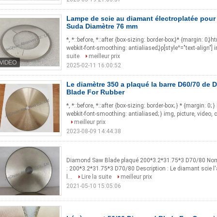
Lampe de scie au diamant électroplatée pour 
Suda Diamètre 76 mm
*, *::before, *::after {box-sizing: border-box;}* {margin: 0;}
webkit-font-smoothing: antialiased;}p[style^="text-align"] i
suite
meilleur prix
2025-02-11 16:00:52
Le diamètre 350 a plaqué la barre D60/70 de 
Blade For Rubber
*, *::before, *::after {box-sizing: border-box; } * {margin: 0; 
webkit-font-smoothing: antialiased; } img, picture, video, 
meilleur prix
2023-08-09 14:44:38
Diamond Saw Blade plaqué 200*3.2*31.75*3 D70/80 Nom :
: 200*3.2*31.75*3 D70/80 Description : Le diamant scie l'
l...
Lire la suite
meilleur prix
2021-05-10 15:05:06