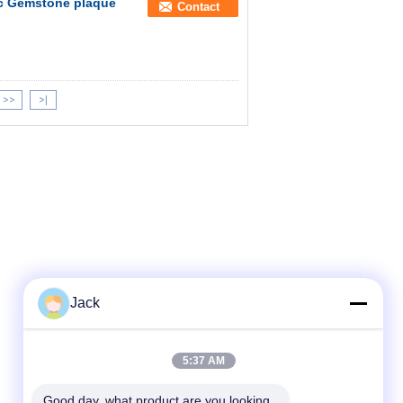
ic Gemstone plaqué
Contact
>>
>|
Jack
5:37 AM
Good day, what product are you looking 