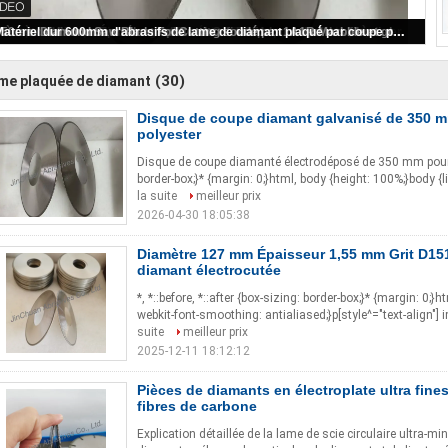
Disque de coupe diamant galvanisé de 350 mm pour fibre de polyester
(30)
me plaquée de diamant
Disque de coupe diamant galvanisé de 350 m
polyester
Disque de coupe diamanté électrodéposé de 350 mm pour fibr
border-box;}* {margin: 0;}html, body {height: 100%;}body {l
la suite
meilleur prix
2026-04-30 18:05:38
Diamètre 127 mm Épaisseur 1,55 mm Grit D151
diamant électrocutée
*, *::before, *::after {box-sizing: border-box;}* {margin: 0;}
webkit-font-smoothing: antialiased;}p[style^="text-align"] i
suite
meilleur prix
2025-12-11 18:12:12
Pièces de diamants en électroplate ultra fine
fibres de carbone
Explication détaillée de la lame de scie circulaire ultra-