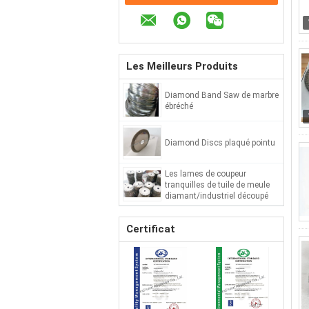
Les Meilleurs Produits
Diamond Band Saw de marbre
ébréché
Diamond Discs plaqué pointu
Les lames de coupeur
tranquilles de tuile de meule
diamant/industriel découpé
ont vu la lame de diamant
Certificat