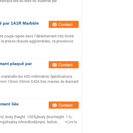
allique fixé au bord du substrat par
é par 1A1R Marbble
Contact
e coupe rapide dans l'ébrèchement très limité.
s la presse chaude agglomérées, ce processus
amant plaqué par
Contact
matérielle dur 600 millimètres Spécifications
00 600mm 10mm 50mm D426 Des meules de diamant
mant liée
Contact
html, body {height: 100%;}body {line-height: 1.5;-
mg{display:inline-block}input, button, ...
Lire la