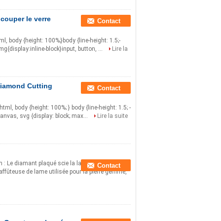
couper le verre
Contact
html, body {height: 100%;}body {line-height: 1.5;-
mg{display:inline-block}input, button, ...
Lire la
Diamond Cutting
Contact
} html, body {height: 100%; } body {line-height: 1.5; -
canvas, svg {display: block; max...
Lire la suite
 Le diamant plaqué scie la lame Spécifications
Contact
affûteuse de lame utilisée pour la pierre gemme,