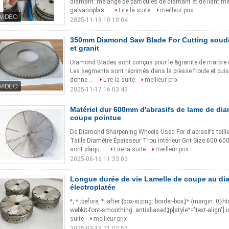
diamant: mélange de particules de diamant et de liant mét
galvanoplas...
Lire la suite
meilleur prix
2025-11-19 10:10:04
350mm Diamond Saw Blade For Cutting soud
et granit
Diamond Blades sont conçus pour le &granite de marbre d
Les segments sont réprimés dans la presse froide et pui
donne ...
Lire la suite
meilleur prix
2025-11-17 16:03:43
Matériel dur 600mm d'abrasifs de lame de di
coupe pointue
De Diamond Sharpening Wheels Used For d'abrasifs taille 
Taille Diamètre Épaisseur Trou intérieur Grit Size 6
sont plaqu...
Lire la suite
meilleur prix
2025-06-16 11:33:03
Longue durée de vie Lamelle de coupe au dia
électroplatée
*, *::before, *::after {box-sizing: border-box;}* {margin: 0;}
webkit-font-smoothing: antialiased;}p[style^="text-align"] i
suite
meilleur prix
2025-03-19 21:03:57