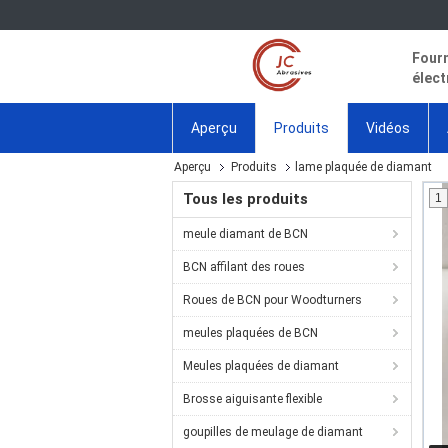
Fourn
élect
Aperçu
Produits
Vidéos
Aperçu
Produits
lame plaquée de diamant
Tous les produits
1
meule diamant de BCN
BCN affilant des roues
Roues de BCN pour Woodturners
meules plaquées de BCN
Meules plaquées de diamant
Brosse aiguisante flexible
goupilles de meulage de diamant