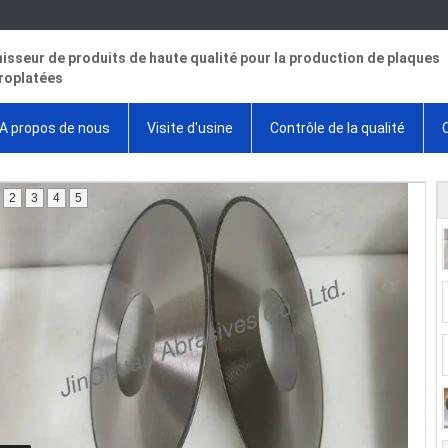
isseur de produits de haute qualité pour la production de plaques
roplatées
A propos de nous
Visite d'usine
Contrôle de la qualité
2
3
4
5