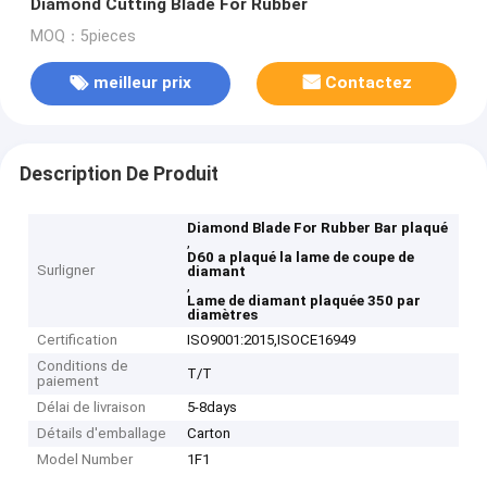
Diamond Cutting Blade For Rubber
MOQ：5pieces
meilleur prix
Contactez
Description De Produit
Diamond Blade For Rubber Bar plaqué
,
D60 a plaqué la lame de coupe de
Surligner
diamant
,
Lame de diamant plaquée 350 par
diamètres
Certification
ISO9001:2015,ISOCE16949
Conditions de
T/T
paiement
Délai de livraison
5-8days
Détails d'emballage
Carton
Model Number
1F1