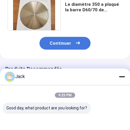
Le diamètre 350 a plaqué
la barre D60/70 de
Diamond Cutting Blade
For Rubber
Continuer
Produits Recommandés
Jack
9:25 PM
Good day, what product are you looking for?
Disque de coupe
Diamètre 127 mm
Pièces de dia