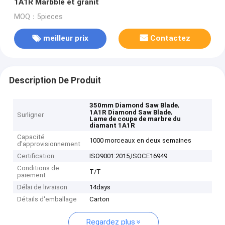
1A1R Marbble et granit
MOQ：5pieces
meilleur prix
Contactez
Description De Produit
,
350mm Diamond Saw Blade
,
1A1R Diamond Saw Blade
Surligner
Lame de coupe de marbre du
diamant 1A1R
Capacité
1000 morceaux en deux semaines
d'approvisionnement
Certification
ISO9001:2015,ISOCE16949
Conditions de
T/T
paiement
Délai de livraison
14days
Détails d'emballage
Carton
Regardez plus