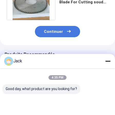
Blade For Cutting soudé
par 1A1R Marbble et
granit
Continuer
Produits Recommandés
Jack
4:35 PM
Good day, what product are you looking for?
Disque de coupe
Diamètre 127 mm
Pièces de dia
diamant galvanisé de
Épaisseur 1,55 mm
en électroplate
350 mm pour fibre de
Grit D151 Lamelle de
fines pour cou