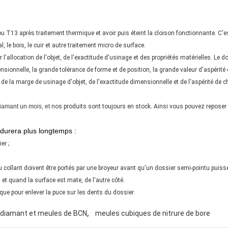
ou T13 après traitement thermique et avoir puis éteint la cloison fonctionnante. C'est
, le bois, le cuir et autre traitement micro de surface.
l'allocation de l'objet, de l'exactitude d'usinage et des propriétés matérielles. Le d
sionnelle, la grande tolérance de forme et de position, la grande valeur d'aspérité 
e la marge de usinage d'objet, de l'exactitude dimensionnelle et de l'aspérité de choi
iamant un mois, et
nos produits sont toujours en stock
.
Ainsi vous pouvez reposer 
 durera plus longtemps :
er ;
ou collant doivent être portés par une broyeur avant qu'un dossier semi-pointu puiss
et quand la surface est mate, de l'autre côté.
ue pour enlever la puce sur les dents du dossier.
,
diamant et meules de BCN
meules cubiques de nitrure de bore