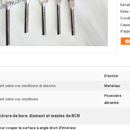
Détai
Délai 
Condi
Capac
d'app
D'entité:
ent selon vos conditions et dessins
Matériau:
Poussière
ent selon vos conditions
abrasive:
itrure de bore
diamant et meules de BCN
,
ur couper la surface à angle droit d'intérieur