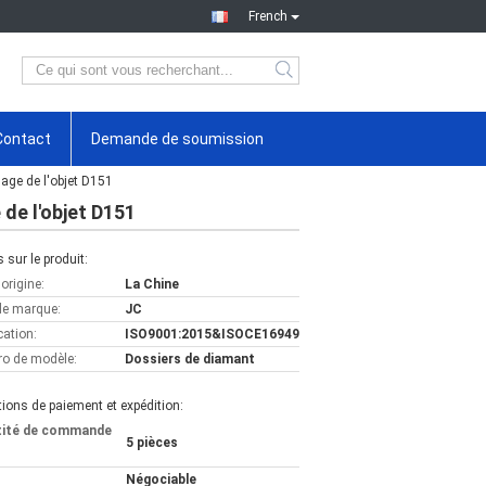
French
Contact
Demande de soumission
age de l'objet D151
 de l'objet D151
s sur le produit:
'origine:
La Chine
e marque:
JC
cation:
ISO9001:2015&ISOCE16949
o de modèle:
Dossiers de diamant
ions de paiement et expédition:
tité de commande
5 pièces
Négociable