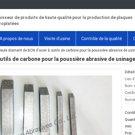
isseur de produits de haute qualité pour la production de plaques
roplatées
A propos de nous
Visite d'usine
Contrôle de la qualité
eule diamant de BCN d'acier à outils de carbone pour la poussière abrasive de usin
tils de carbone pour la poussière abrasive de usinage
Détail
Lieu d
Nom d
Certifi
Numér
Condit
Quan
min:
Prix: