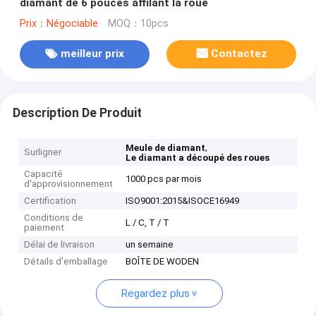
diamant de 6 pouces affilant la roue
Prix：Négociable
MOQ：10pcs
meilleur prix
Contactez
Description De Produit
,
Meule de diamant
Surligner
Le diamant a découpé des roues
Capacité
1000 pcs par mois
d'approvisionnement
Certification
ISO9001:2015&ISOCE16949
Conditions de
L / C, T / T
paiement
Délai de livraison
un semaine
Détails d'emballage
BOÎTE DE WODEN
Regardez plus