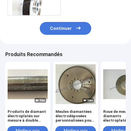
diamant de 6 pouces
affilant la roue
Continuer
Produits Recommandés
Produits de diamant
Meules diamantées
Roue de meula
électroplatés sur
électrodéposées
diamants
mesure à double
personnalisées pour
électroplatée,
gravier
le meulage de la
diamètre 40 m
fonte
grès numéro 1
Meilleur prix
Meilleur prix
Meilleur p