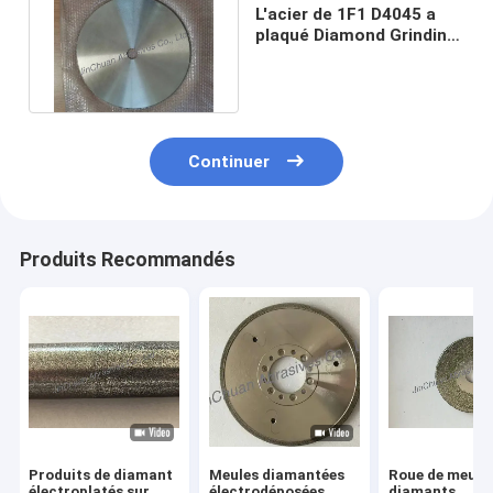
L'acier de 1F1 D4045 a
plaqué Diamond Grinding
Wheels 450 3,0 43 3 R1.5
Continuer
Produits Recommandés
Produits de diamant
Meules diamantées
Roue de meula
électroplatés sur
électrodéposées
diamants