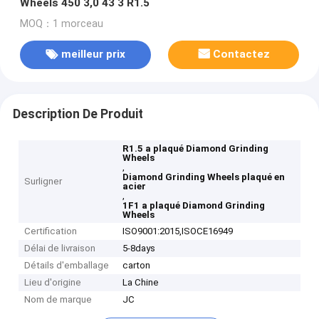
Wheels 450 3,0 43 3 R1.5
MOQ：1 morceau
meilleur prix
Contactez
Description De Produit
R1.5 a plaqué Diamond Grinding
Wheels
,
Diamond Grinding Wheels plaqué en
Surligner
acier
,
1F1 a plaqué Diamond Grinding
Wheels
Certification
ISO9001:2015,ISOCE16949
Délai de livraison
5-8days
Détails d'emballage
carton
Lieu d'origine
La Chine
Nom de marque
JC