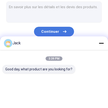
meules plaquées de BCN
Meules plaquées de diamant
Brosse aiguisante flexible
Continuer
goupilles de meulage de diamant
Jack
Goupilles de meulage de BCN
Nos Catégories
lame plaquée de diamant
3:39 PM
Roue de coupe de BCN
Good day, what product are you looking for?
meule en esclavage de résine
Meules diamant agglomérées
meule diamant de
BCN affilant des
Roues de BCN 
Meule de diamant pour des protections de frein
BCN
roues
Woodturners