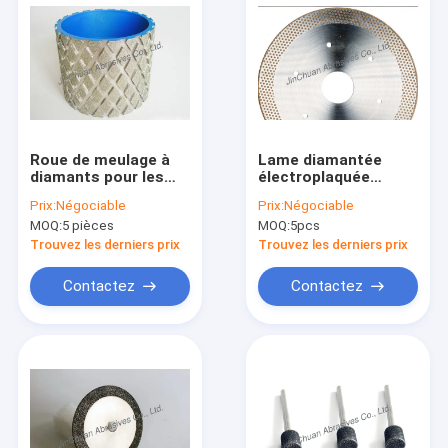
Roue de meulage à
Lame diamantée
diamants pour les
électroplaquée
plaquettes de frein
nickelée
Prix:
Négociable
Prix:
Négociable
MOQ:
5 pièces
MOQ:
5pcs
Trouvez les derniers prix
Trouvez les derniers prix
Contactez
Contactez
À la maison
Produits
Vidéos