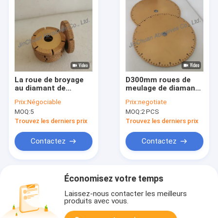
La roue de broyage
D300mm roues de
au diamant de
meulage de diamants
brasage
pour le traitement de
Prix:
Négociable
Prix:
negotiate
76*10*20*10mm
la pierre avec la
MOQ:
5
MOQ:
2 PCS
D35/40 convient à la
technologie de
soudure de
brasage sous vide
Trouvez les derniers prix
Trouvez les derniers prix
structures
complexes et de
Contactez
Contactez
précision.
Économisez votre temps
Laissez-nous contacter les meilleurs
produits avec vous.