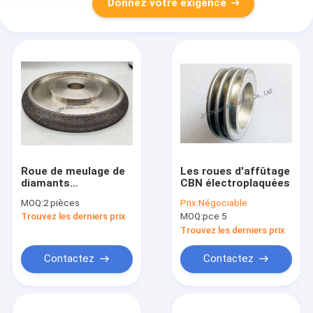
Donnez votre exigence
Roue de meulage de
Les roues d'affûtage
diamants
CBN électroplaquées
électroplatée de 8
MOQ:
2 pièces
Prix:
Négociable
pouces
Trouvez les derniers prix
MOQ:
pce 5
Trouvez les derniers prix
Contactez
Contactez