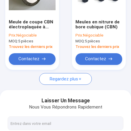
À propos de nous
Visite de l'usine
Meule de coupe CBN
Meules en nitrure de
électroplaquée à
bore cubique (CBN)
Contrôle qualité
revêtement simple
Prix:
Négociable
Prix:
Négociable
face
MOQ:
5 pièces
MOQ:
5 pièces
Contactez-nous
Trouvez les derniers prix
Trouvez les derniers prix
Nouvelles
Contactez
Contactez
Demander un devis
Regardez plus
meule diamant de BCN
Laisser Un Message
Nous Vous Répondrons Rapidement
BCN affilant des roues
Roues de BCN pour Woodturners