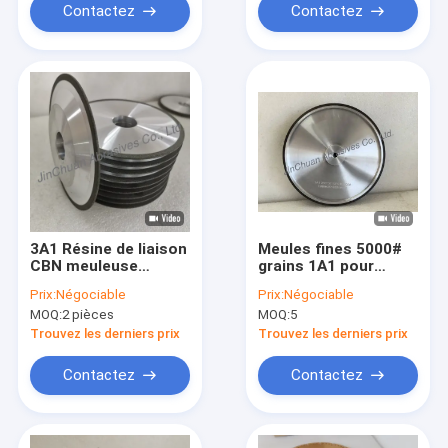
Contactez
Contactez
3A1 Résine de liaison
Meules fines 5000#
CBN meuleuse
grains 1A1 pour
150*10*31.75*6*2mm
ciseaux et couteaux,
Prix:
Négociable
Prix:
Négociable
B80/100
disque à meuler
MOQ:
2 pièces
MOQ:
5
aggloméré à la résine
Trouvez les derniers prix
Trouvez les derniers prix
Contactez
Contactez