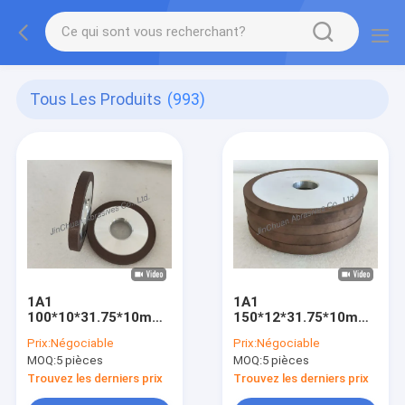
Tous Les Produits
(993)
1A1
1A1
100*10*31.75*10mm
150*12*31.75*10mm
D64 C125 Roue de
D91 Roue de meulage
Prix:
Négociable
Prix:
Négociable
meulage de diamants
de diamants à liaison
MOQ:
5 pièces
MOQ:
5 pièces
à liaison de résine
de résine
pour l'application de
Trouvez les derniers prix
Trouvez les derniers prix
meulage de précision