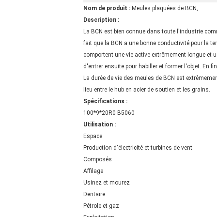
Nom de produit :
Meules plaquées de BCN,
Description :
La BCN est bien connue dans toute l'industrie comme 
fait que la BCN a une bonne conductivité pour la te
comportent une vie active extrêmement longue et un 
d'entrer ensuite pour habiller et former l'objet. E
La durée de vie des meules de BCN est extrêmement 
lieu entre le hub en acier de soutien et les grains.
Spécifications :
100*9*20R0 B5060
Utilisation :
Espace
Production d'électricité et turbines de vent
Composés
Affilage
Usinez et mourez
Dentaire
Pétrole et gaz