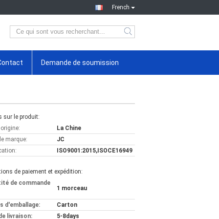
French
Contact
Demande de soumission
s sur le produit:
'origine:
La Chine
e marque:
JC
cation:
ISO9001:2015,ISOCE16949
ions de paiement et expédition:
tité de commande
1 morceau
ls d'emballage:
Carton
de livraison:
5-8days