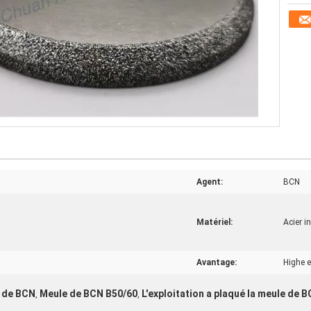
Agent:
BCN
Matériel:
Acier i
Avantage:
Highe e
e de BCN
Meule de BCN B50/60
L'exploitation a plaqué la meule de 
,
,