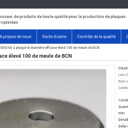
isseur de produits de haute qualité pour la production de plaques
roplatées
A propos de nous
Visite d'usine
Contrôle de la qualité
B50/60 a plaqué le diamètre efficace élevé 100 de meule de BCN
cace élevé 100 de meule de BCN
Détail
Lieu d
Nom d
Certifi
Condit
Quan
min:
Détai
Délai 