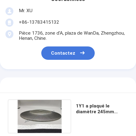
Mr. XU
+86-13783415132
Pièce 1736, zone d'A, plaza de WanDa, Zhengzhou,
Henan, Chine.
Contactez
1Y1 a plaqué le
diamètre 245mm
B200/230 de meule de
BCN