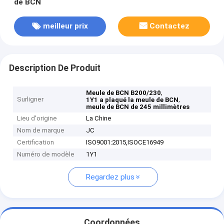
de BCN
meilleur prix
Contactez
Description De Produit
,
Meule de BCN B200/230
Surligner
,
1Y1 a plaqué la meule de BCN
meule de BCN de 245 millimètres
Lieu d'origine
La Chine
Nom de marque
JC
Certification
ISO9001:2015,ISOCE16949
Numéro de modèle
1Y1
Regardez plus
Coordonnées