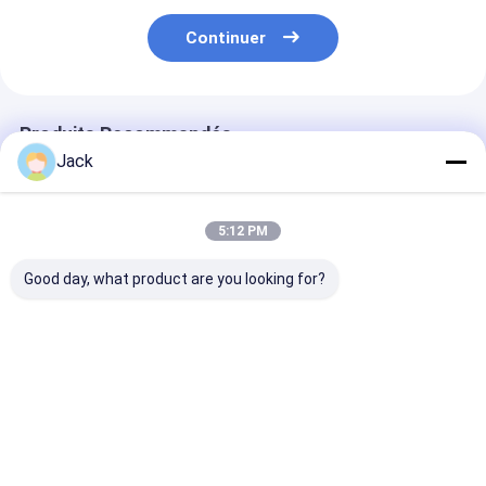
Continuer
Produits Recommandés
Jack
5:12 PM
Good day, what product are you looking for?
Roue de meulage de
14F1 Roues de
Roue de meula
125 mm en Cbn liée
meulage de diamants
CBN électropl
par électroplature
en résine utilisées
utilisée pour le
pour le meulage et le
pour le couteau, D91,
moulin à béton
déchiquetage
C75, diamètre 150
diamètre 78 m
Meilleur prix
Meilleur prix
Meilleur p
mm
angle 60