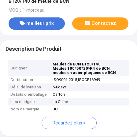
B120/140 de meule de BCN
MOQ：1 morceau
meilleur prix
Contactez
Description De Produit
,
Meules de BCN B120/140
Surligner
,
Meules 100*50*20*R4 de BCN
meules en acier plaquées de BCN
Certification
ISO9001:2015,ISOCE16949
Délai de livraison
5-8days
Détails d'emballage
Carton
Lieu d'origine
La Chine
Nom de marque
JC
Regardez plus