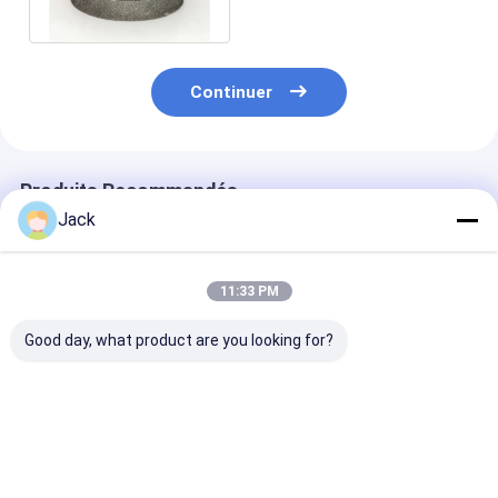
BCN
Continuer
Produits Recommandés
Jack
11:33 PM
Good day, what product are you looking for?
Roue de meulage de
14F1 Roues de
Roue de meula
125 mm en Cbn liée
meulage de diamants
CBN électropl
par électroplature
en résine utilisées
utilisée pour le
pour le meulage et le
pour le couteau, D91,
moulin à béton
déchiquetage
C75, diamètre 150
diamètre 78 m
Meilleur prix
Meilleur prix
Meilleur p
mm
angle 60