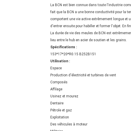
La BCN est bien connue dans toute l'industrie comme 
fait que la BCN a une bonne conductivité pour la te
comportent une vie active extrêmement longue et un 
d'entrer ensuite pour habiller et former l'objet. E
La durée de vie des meules de BCN est extrêmement 
lieu entre le hub en acier de soutien et les grains.
Spécifications :
153*17*20*R0.15 B252B151
Utilisation :
Espace
Production d'électricité et turbines de vent
Composés
Affilage
Usinez et mourez
Dentaire
Pétrole et gaz
Exploitation
Des véhicules à moteur