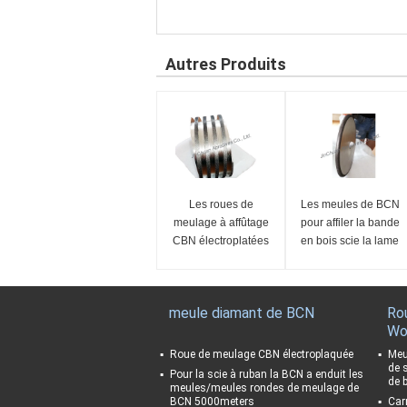
Autres Produits
Les roues de
Les meules de BCN
meulage à affûtage
pour affiler la bande
CBN électroplatées
en bois scie la lame
avec le retour parfait
meule diamant de BCN
Ro
Wo
Roue de meulage CBN électroplaquée
Meu
de 
Pour la scie à ruban la BCN a enduit les
de b
meules/meules rondes de meulage de
BCN 5000meters
Car