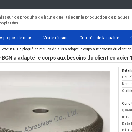
isseur de produits de haute qualité pour la production de plaques
roplatées
A propos de nous
Visite d'usine
Contrôle de la qualité
B252 B151 a plaqué les meules de BCN a adapté le corps aux besoins du client e
 BCN a adapté le corps aux besoins du client en acier
Détail
Lieu d
Nom d
Certifi
Condit
Quan
min:
Détai
Délai 