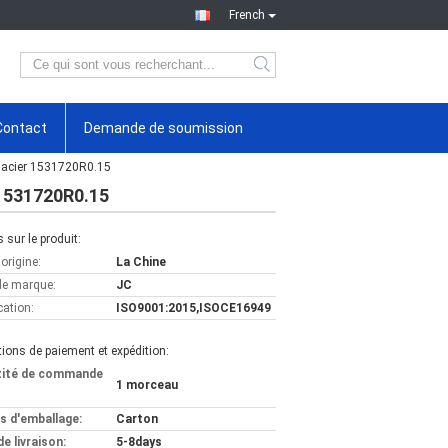
French
Contact
Demande de soumission
n acier 1531720R0.15
 1531720R0.15
s sur le produit:
'origine:
La Chine
e marque:
JC
cation:
ISO9001:2015,ISOCE16949
ions de paiement et expédition:
tité de commande
1 morceau
ls d'emballage:
Carton
de livraison:
5-8days