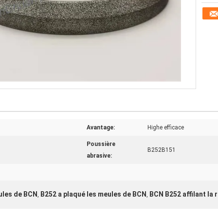
Avantage:
Highe efficace
Poussière
B252B151
abrasive:
ules de BCN
B252 a plaqué les meules de BCN
BCN B252 affilant la 
,
,