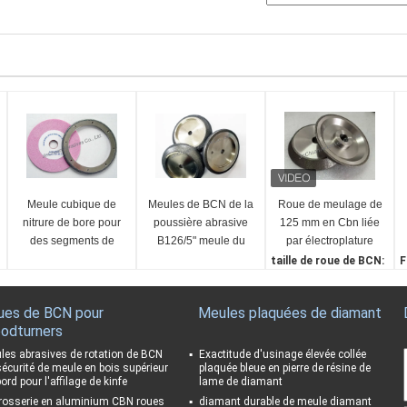
Meule cubique de
Meules de BCN de la
Roue de meulage de
nitrure de bore pour
poussière abrasive
125 mm en Cbn liée
des segments de
B126/5" meule du
par électroplature
piston avec
bois-Mizer 7/39.5
pour le meulage et le
taille de roue de BCN:
F
l'efficacité de
déchiquetage
125,18*20,3*19,05 mm
1
fonctionnement
Forme de la meuleuse:
A
ues de BCN pour
Meules plaquées de diamant
élevée
En forme de plaque, en f
d
odturners
orme de tasse, en form
A
e de 1A1, en forme de pl
R
les abrasives de rotation de BCN
Exactitude d'usinage élevée collée
sécurité de meule en bois supérieur
plaquée bleue en pierre de résine de
at, de bol, etc.
A
ord pour l'affilage de kinfe
lame de diamant
Abrasif:
A
rosserie en aluminium CBN roues
diamant durable de meule diamant
Cbn