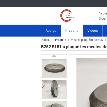
Fourn
élect
Aperçu
Produits
Vidéos
Aperçu
Produits
meules plaquées de BCN
B252 B151 a plaqué les meules de