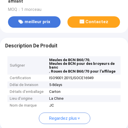
affilant
MOQ：1 morceau
meilleur prix
Contactez
Description De Produit
,
Meules de BCN B60/70
Meules de BCN pour des broyeurs de
Surligner
banc
,
Roues de BCN B60/70 pour l'affilage
Certification
ISO9001:2015,ISOCE16949
Délai de livraison
5-8days
Détails d'emballage
Carton
Lieu d'origine
La Chine
Nom de marque
JC
Regardez plus