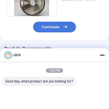
Sharpening de BCN
Continuer
Produits Recommandés
Jack
7:03 PM
Good day, what product are you looking for?
Roue de meulage de
14F1 Roues de
Roue de meula
125 mm en Cbn liée
meulage de diamants
CBN électropl
par électroplature
en résine utilisées
utilisée pour le
pour le meulage et le
pour le couteau, D91,
moulin à béton