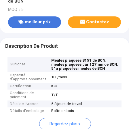
de BCN
MOQ：5
meilleur prix
Contactez
Description De Produit
,
Meules plaquées B151 de BCN
Surligner
,
meules plaquées par 127mm de BCN
5" a plaqué les meules de BCN
Capacité
100/mois
d'approvisionnement
Certification
ISO
Conditions de
T/T
paiement
Délai de livraison
5-8 jours de travail
Détails d'emballage
Boîte en bois
Regardez plus