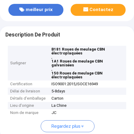
meilleur prix
Contactez
Description De Produit
B181 Roues de meulage CBN
électroplaquées
,
1A1 Roues de meulage CBN
Surligner
galvanisées
,
150 Roues de meulage CBN
électroplaquées
Certification
ISO9001:2015,ISOCE16949
Délai de livraison
5-8days
Détails d'emballage
Carton
Lieu d'origine
La Chine
Nom de marque
JC
Regardez plus