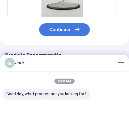
Continuer
Produits Recommandés
Jack
5:49 AM
Good day, what product are you looking for?
Roue de meulage de
14F1 Roues de
Roue de meula
125 mm en Cbn liée
meulage de diamants
CBN électropl
par électroplature
en résine utilisées
utilisée pour le
pour le meulage et le
pour le couteau, D91,
moulin à béton
déchiquetage
C75, diamètre 150
diamètre 78 m