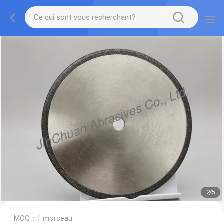
2
/
5
MOQ：1 morceau