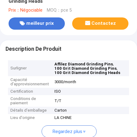
Grinding Heads
Prix：Négociable
MOQ：pce 5
meilleur prix
Contactez
Description De Produit
,
Affilez Diamond Grinding Pins
Surligner
,
100 Grit Diamond Grinding Pins
100 Grit Diamond Grinding Heads
Capacité
3000/month
d'approvisionnement
Certification
ISO
Conditions de
T/T
paiement
Détails d'emballage
Carton
Lieu d'origine
LA CHINE
Regardez plus