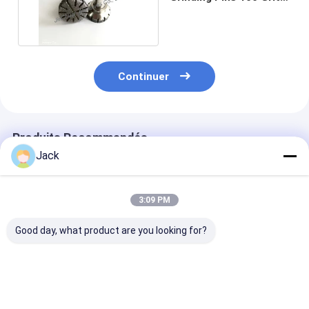
Diamond Grinding
Heads
Continuer
Produits Recommandés
Jack
3:09 PM
Good day, what product are you looking for?
Broches d'éjection
Broches de meulage
Têtes de meul
sur mesure
diamantées
diamants
10*10*6*150mm
électrodéposées
électroplatées
pour carbure
conçues et
mesure, de