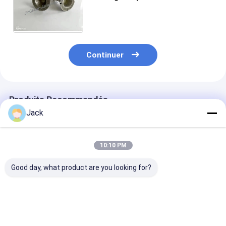
de la tête 100 de diamant
conique de la longueur 35mm
Width15mm
Continuer
Produits Recommandés
Jack
10:10 PM
Good day, what product are you looking for?
Broches d'éjection
Broches de meulage
Têtes de meul
sur mesure
diamantées
diamants
10*10*6*150mm
électrodéposées
électroplatées
pour carbure
conçues et
mesure, de