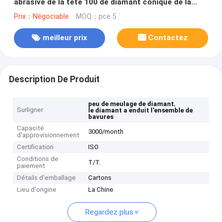
abrasive de la tête 100 de diamant conique de la
longueur 35mm Width15mm
Prix：Négociable
MOQ：pce 5
meilleur prix
Contactez
Description De Produit
,
peu de meulage de diamant
Surligner
le diamant a enduit l'ensemble de
bavures
Capacité
3000/month
d'approvisionnement
Certification
ISO
Conditions de
T/T.
paiement
Détails d'emballage
Cartons
Lieu d'origine
La Chine
Regardez plus