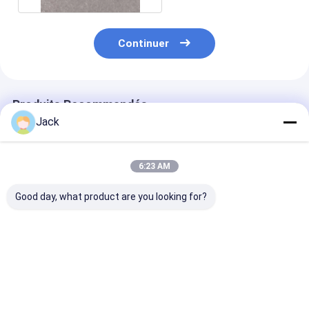
Continuer
Produits Recommandés
Jack
6:23 AM
Good day, what product are you looking for?
Broches d'éjection
Broches de meulage
Têtes de meul
sur mesure
diamantées
diamants
10*10*6*150mm
électrodéposées
électroplatées
pour carbure
conçues et
mesure, de
cémenté
personnalisées dans
différentes tai
Meilleur prix
Meilleur prix
Meilleur p
différentes tailles
pour le carbur
pour pièces en
cimenté