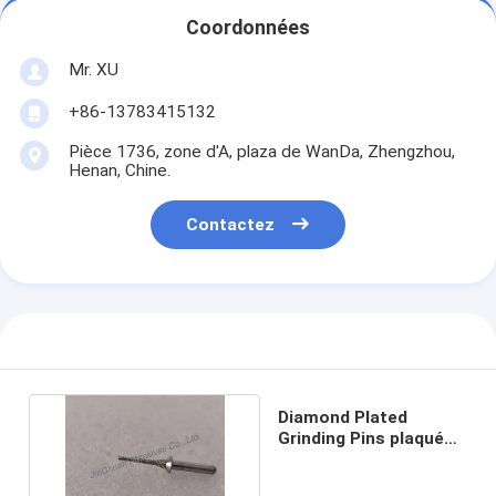
Coordonnées
Mr. XU
+86-13783415132
Pièce 1736, zone d'A, plaza de WanDa, Zhengzhou,
Henan, Chine.
Contactez
Diamond Plated
Grinding Pins plaqué
3*32.33*1.36*3 D60/70