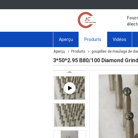
Fourn
élect
Aperçu
Produits
Vidéos
Aperçu
Produits
goupilles de meulage de di
3*50*2.95 B80/100 Diamond Grindin