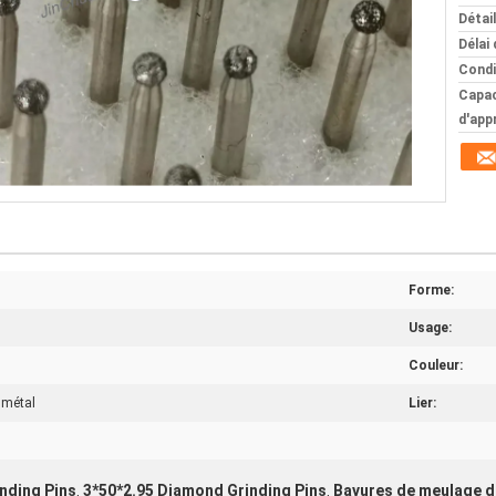
Détai
Délai 
Condi
Capac
d'app
Forme:
Usage:
Couleur:
 métal
Lier:
nding Pins
3*50*2.95 Diamond Grinding Pins
Bavures de meulage d
,
,