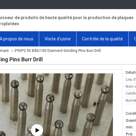
isseur de produits de haute qualité pour la production de plaques
roplatées
A propos de nous
Visite d'usine
Contrôle de la qualité
amant
3*50*2.95 B80/100 Diamond Grinding Pins Burr Drill
g Pins Burr Drill
Détail
Lieu d
Nom d
Certifi
Numér
Condit
Quan
min:
Prix: