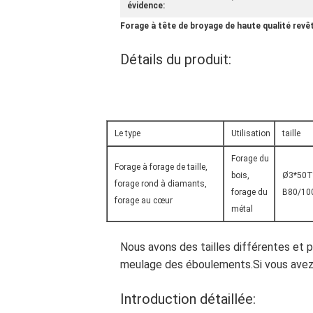
évidence:
Forage à tête de broyage de haute qualité rev
Détails du produit:
Le type
Utilisation
taille
Forage du
Forage à forage de taille,
bois,
Ø3*50T
forage rond à diamants,
forage du
B80/10
forage au cœur
métal
Nous avons des tailles différentes et 
meulage des éboulements.Si vous avez 
Introduction détaillée: