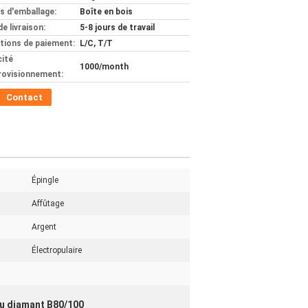
ls d'emballage:
Boîte en bois
de livraison:
5-8 jours de travail
tions de paiement:
L/C, T/T
ité
1000/month
rovisionnement:
Contact
Épingle
Affûtage
Argent
Électropulaire
u diamant B80/100