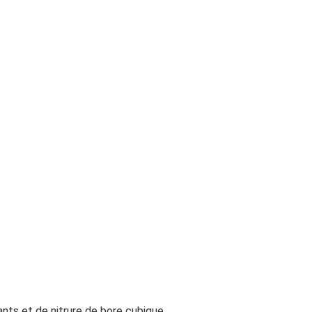
nts et de nitrure de bore cubique.