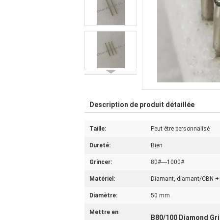
Description de produit détaillée
Taille:
Peut être personnalisé
Dureté:
Bien
Grincer:
80#----1000#
Matériel:
Diamant, diamant/CBN +
Diamètre:
50 mm
Mettre en
B80/100 Diamond Gri