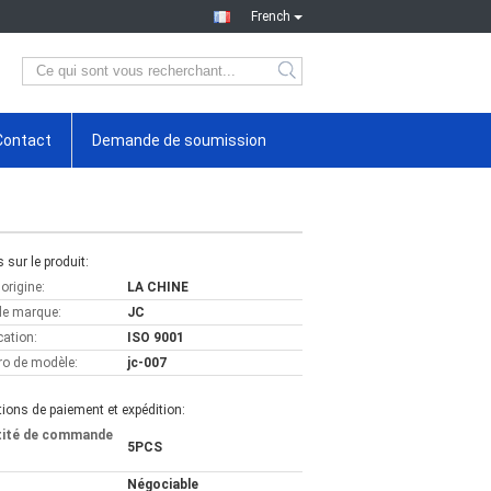
French
Contact
Demande de soumission
s sur le produit:
'origine:
LA CHINE
e marque:
JC
cation:
ISO 9001
o de modèle:
jc-007
ions de paiement et expédition:
tité de commande
5PCS
Négociable