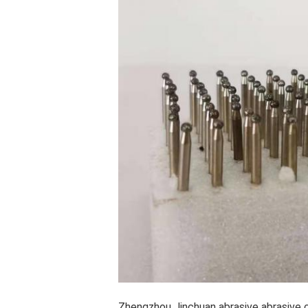
Zhengzhou Jinchuan abrasive abrasive co