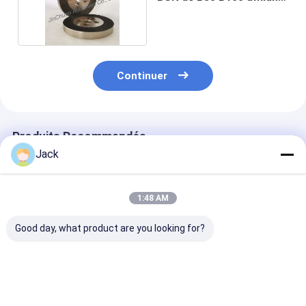
la roue
Continuer
Produits Recommandés
Jack
1:48 AM
Good day, what product are you looking for?
Roue de meulage de
14F1 Roues de
Roue de meula
125 mm en Cbn liée
meulage de diamants
CBN électropl
par électroplature
en résine utilisées
utilisée pour le
pour le meulage et le
pour le couteau, D91,
moulin à béton