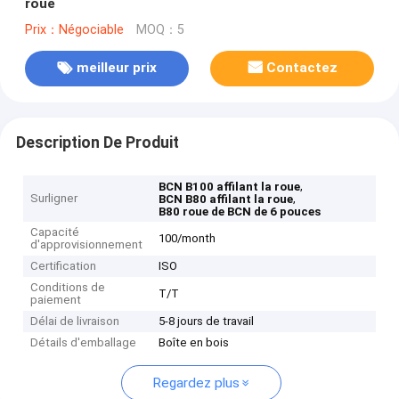
roue
Prix：Négociable
MOQ：5
meilleur prix
Contactez
Description De Produit
,
BCN B100 affilant la roue
Surligner
,
BCN B80 affilant la roue
B80 roue de BCN de 6 pouces
Capacité
100/month
d'approvisionnement
Certification
ISO
Conditions de
T/T
paiement
Délai de livraison
5-8 jours de travail
Détails d'emballage
Boîte en bois
Regardez plus