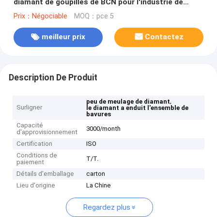
diamant de goupilles de BCN pour l'industrie de
machines
Prix：Négociable
MOQ：pce 5
meilleur prix
Contactez
Description De Produit
,
peu de meulage de diamant
Surligner
le diamant a enduit l'ensemble de
bavures
Capacité
3000/month
d'approvisionnement
Certification
ISO
Conditions de
T/T.
paiement
Détails d'emballage
carton
Lieu d'origine
La Chine
Regardez plus