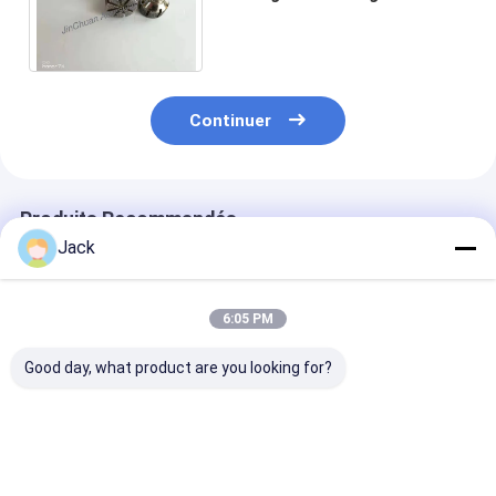
diamant de goupilles de BCN
pour l'industrie de machines
Continuer
Produits Recommandés
Jack
6:05 PM
Good day, what product are you looking for?
Broches d'éjection
Broches de meulage
Têtes de meul
sur mesure
diamantées
diamants
10*10*6*150mm
électrodéposées
électroplatées
pour carbure
conçues et
mesure, de