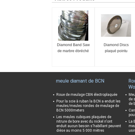
Diamond Band Saw
Diamond Discs
de marbre ébréché
plaqué pointu
meule diamant de BCN
Ro
Wo
Roue de meulage CBN électroplaquée
Meu
de 
Pour la scie à ruban la BCN a enduit les
de b
meules/meules rondes de meulage de
BCN 5000meters
Car
pou
Les meules cubiques plaquées de
nitrure de bore avec du nickel n'ont
La 
enduit aucun besoin s'habillant peuvent
meul
dièse au moins 5 000 mètres
usi