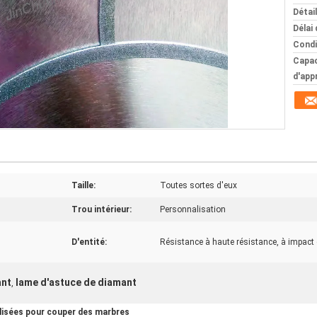
Détai
Délai 
Condi
Capac
d'app
Taille:
Toutes sortes d'eux
Trou intérieur:
Personnalisation
D'entité:
Résistance à haute résistance, à impact e
ant
lame d'astuce de diamant
,
ilisées pour couper des marbres