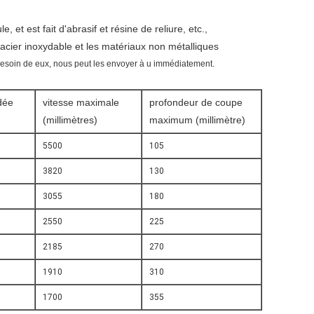
et est fait d'abrasif et résine de reliure, etc.,
'acier inoxydable et les matériaux non métalliques
besoin de eux, nous peut les envoyer à u immédiatement.
dée
vitesse maximale
profondeur de coupe
(millimètres)
maximum (millimètre)
5500
105
3820
130
3055
180
2550
225
2185
270
1910
310
1700
355