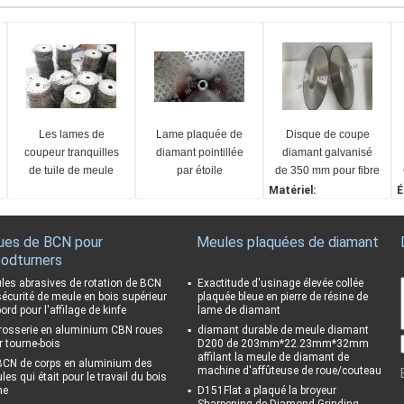
Les lames de
Lame plaquée de
Disque de coupe
coupeur tranquilles
diamant pointillée
diamant galvanisé
de tuile de meule
par étoile
de 350 mm pour fibre
diamant/industriel
de polyester
Matériel:
É
découpé ont vu la
diamant
1
lame de diamant
Grains:
D
ues de BCN pour
Meules plaquées de diamant
D140/170
1
odturners
Taille:
C
350*1.8*127*6mm
A
les abrasives de rotation de BCN
Exactitude d'usinage élevée collée
sécurité de meule en bois supérieur
plaquée bleue en pierre de résine de
Épaisseur de la lame:
G
ord pour l'affilage de kinfe
lame de diamant
1,8 mm
D
rosserie en aluminium CBN roues
diamant durable de meule diamant
r tourne-bois
D200 de 203mm*22.23mm*32mm
affilant la meule de diamant de
BCN de corps en aluminium des
machine d'affûteuse de roue/couteau
es qui était pour le travail du bois
ne
D151Flat a plaqué la broyeur