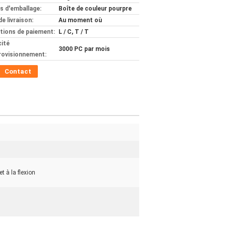
ls d'emballage:
Boîte de couleur pourpre
de livraison:
Au moment où
tions de paiement:
L / C, T / T
ité
3000 PC par mois
rovisionnement:
Contact
t à la flexion