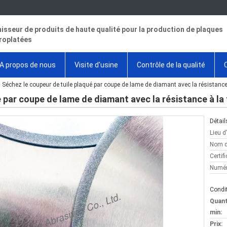
isseur de produits de haute qualité pour la production de plaques
roplatées
A propos de nous
Visite d'usine
Contrôle de la qualité
Séchez le coupeur de tuile plaqué par coupe de lame de diamant avec la résistance 
 par coupe de lame de diamant avec la résistance à la 
Détail
Lieu d
Nom d
Certifi
Numér
Condit
Quan
min:
Prix: