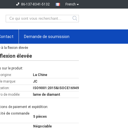
86-137-8341-5132
French
Contact
Demande de soumission
à la flexion élevée
flexion élevée
s sur le produit:
'origine:
La Chine
e marque:
JC
cation:
ISO9001:2015&ISOCE16949
o de modèle:
lame de diamant
ions de paiement et expédition:
tité de commande
5 pièces
Négociable