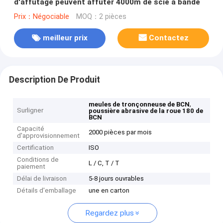
d'affûtage peuvent affûter 4000m de scie à bande
Prix：Négociable
MOQ：2 pièces
meilleur prix
Contactez
Description De Produit
,
meules de tronçonneuse de BCN
Surligner
poussière abrasive de la roue 180 de
BCN
Capacité
2000 pièces par mois
d'approvisionnement
Certification
ISO
Conditions de
L / C, T / T
paiement
Délai de livraison
5-8 jours ouvrables
Détails d'emballage
une en carton
Regardez plus