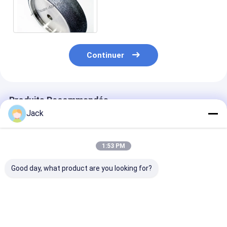
d'affûtage peuvent affûter
4000m de scie à bande
Continuer
Produits Recommandés
Jack
1:53 PM
Good day, what product are you looking for?
Roue de meulage de
14F1 Roues de
Roue de meula
125 mm en Cbn liée
meulage de diamants
CBN électropl
par électroplature
en résine utilisées
utilisée pour le
pour le meulage et le
pour le couteau, D91,
moulin à béton