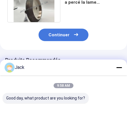
a percé la lame
d'affûtage CBN roues 5 "
WM 7/34
Continuer
Produits Recommandés
Jack
9:58 AM
Good day, what product are you looking for?
Roue de meulage de
Roue de meulage de
Carrosserie en
diamants
liens CBN
aluminium CB
électroplatée de 8
électroplatée
roues pour tou