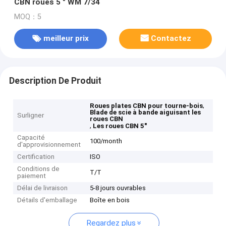
CBN roues 5 " WM 7/34
MOQ：5
meilleur prix
Contactez
Description De Produit
,
Roues plates CBN pour tourne-bois
Blade de scie à bande aiguisant les
Surligner
roues CBN
,
Les roues CBN 5"
Capacité
100/month
d'approvisionnement
Certification
ISO
Conditions de
T/T
paiement
Délai de livraison
5-8 jours ouvrables
Détails d'emballage
Boîte en bois
Regardez plus