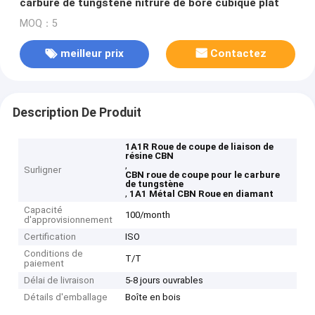
carbure de tungstène nitrure de bore cubique plat
MOQ：5
meilleur prix
Contactez
Description De Produit
1A1R Roue de coupe de liaison de
résine CBN
,
Surligner
CBN roue de coupe pour le carbure
de tungstène
,
1A1 Métal CBN Roue en diamant
Capacité
100/month
d'approvisionnement
Certification
ISO
Conditions de
T/T
paiement
Délai de livraison
5-8 jours ouvrables
Détails d'emballage
Boîte en bois