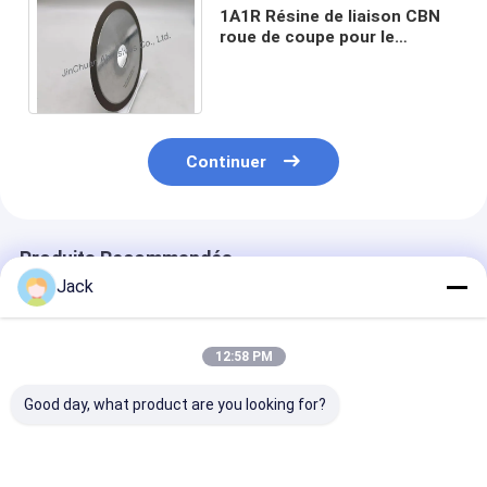
1A1R Résine de liaison CBN
roue de coupe pour le
carbure de tungstène nitrure
de bore cubique plat
Continuer
Produits Recommandés
Jack
12:58 PM
Good day, what product are you looking for?
Meule diamantée à
Meule diamantée à
1E1/R45 Roue 