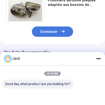
Poussière abrasive plaquée
adaptée aux besoins du
client du peu de perceuse de
diamant D40/45
Continuer
Produits Recommandés
Jack
4:16 AM
Good day, what product are you looking for?
Produits de diamant
Meules diamantées
Roue de meula
électroplatés sur
électrodéposées
diamants