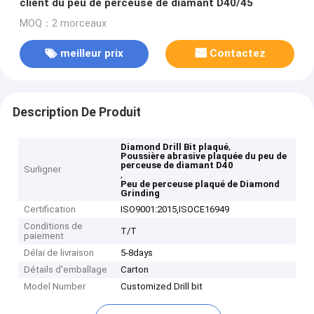
client du peu de perceuse de diamant D40/45
MOQ：2 morceaux
meilleur prix
Contactez
Description De Produit
,
Diamond Drill Bit plaqué
Poussière abrasive plaquée du peu de
perceuse de diamant D40
Surligner
,
Peu de perceuse plaqué de Diamond
Grinding
Certification
ISO9001:2015,ISOCE16949
Conditions de
T/T
paiement
Délai de livraison
5-8days
Détails d'emballage
Carton
Model Number
Customized Drill bit