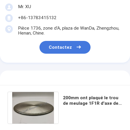
Mr. XU
+86-13783415132
Pièce 1736, zone d'A, plaza de WanDa, Zhengzhou,
Henan, Chine.
Contactez
200mm ont plaqué le trou
de meulage 1F1R d'axe de
Diamond Wheel Diameter
15,875