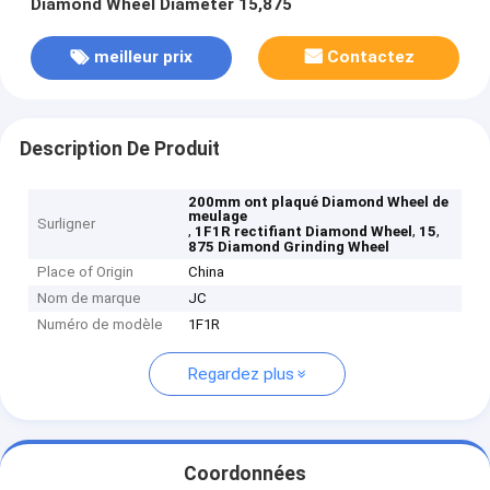
Diamond Wheel Diameter 15,875
meilleur prix
Contactez
Description De Produit
200mm ont plaqué Diamond Wheel de
meulage
Surligner
,
,
,
1F1R rectifiant Diamond Wheel
15
875 Diamond Grinding Wheel
Place of Origin
China
Nom de marque
JC
Numéro de modèle
1F1R
Regardez plus
Coordonnées