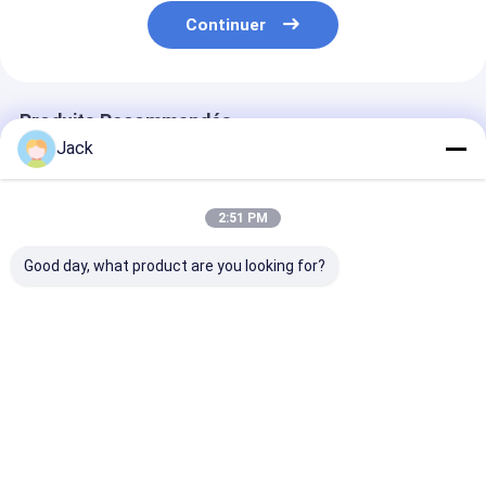
Continuer
Produits Recommandés
Jack
2:51 PM
Good day, what product are you looking for?
Produits de diamant
Meules diamantées
Roue de meula
électroplatés sur
électrodéposées
diamants
mesure à double
personnalisées pour
électroplatée,
gravier
le meulage de la
diamètre 40 m
fonte
grès numéro 1
Meilleur prix
Meilleur prix
Meilleur p