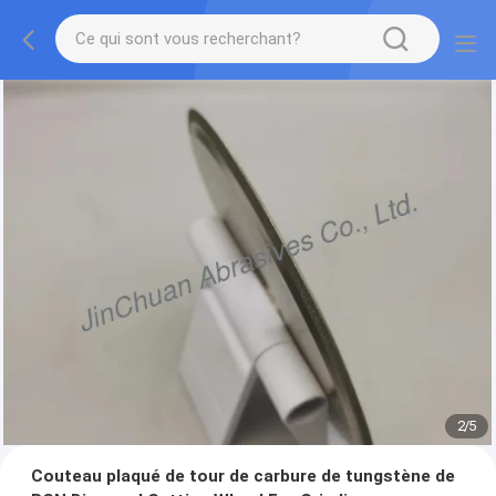
2
/
5
Couteau plaqué de tour de carbure de tungstène de