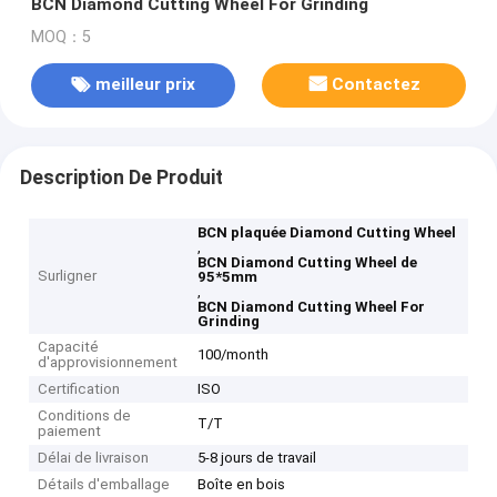
BCN Diamond Cutting Wheel For Grinding
MOQ：5
meilleur prix
Contactez
Description De Produit
BCN plaquée Diamond Cutting Wheel
,
BCN Diamond Cutting Wheel de
Surligner
95*5mm
,
BCN Diamond Cutting Wheel For
Grinding
Capacité
100/month
d'approvisionnement
Certification
ISO
Conditions de
T/T
paiement
Délai de livraison
5-8 jours de travail
Détails d'emballage
Boîte en bois