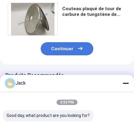
Couteau plaqué de tour de
carbure de tungstène de
BCN Diamond Cutting Wheel
For Grinding
Continuer
Produits Recommandés
Jack
5:53 PM
Good day, what product are you looking for?
Meule diamantée à
Meule diamantée à
1E1/R45 Roue 