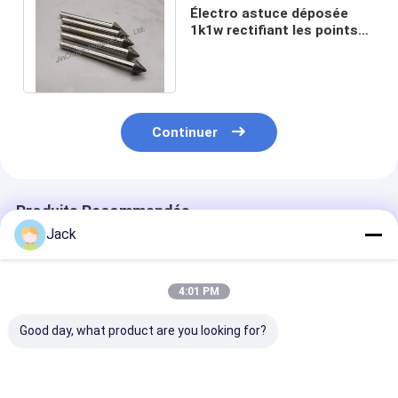
Électro astuce déposée
1k1w rectifiant les points
de montage Diamond
Abrasives D126
Continuer
Produits Recommandés
Jack
4:01 PM
Good day, what product are you looking for?
2C9 20*35*M14 B151
Meules en nitrure de
Bits de broyag