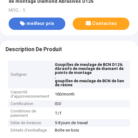
de montage Diamond Abrasives D126
MOQ：5
meilleur prix
Contactez
Description De Produit
,
Goupilles de meulage de BCN D126
Abrasifs de meulage de diamant de
points de montage
Surligner
,
goupilles de meulage de BCN de lien
de résine
Capacité
100/month
d'approvisionnement
Certification
ISO
Conditions de
T/T
paiement
Délai de livraison
5-8 jours de travail
Détails d'emballage
Boîte en bois