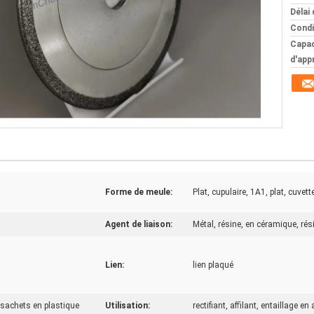
Délai 
Condi
Capac
d'app
Forme de meule:
Plat, cupulaire, 1A1, plat, cuvette
Agent de liaison:
Métal, résine, en céramique, ré
Lien:
lien plaqué
 sachets en plastique
Utilisation:
rectifiant, affilant, entaillage 