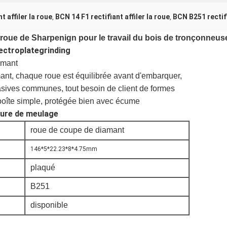
t affiler la roue
BCN 14 F1 rectifiant affiler la roue
BCN B251 rectifi
,
,
roue de Sharpenign pour le travail du bois de tronçonneus
lectroplategrinding
amant
ant, chaque roue est équilibrée avant d'embarquer,
rasives communes,
tout besoin de client de formes
oîte simple, protégée bien avec écume
pure de meulage
roue de coupe de diamant
146*5*22.23*8*4.75mm
plaqué
B251
disponible