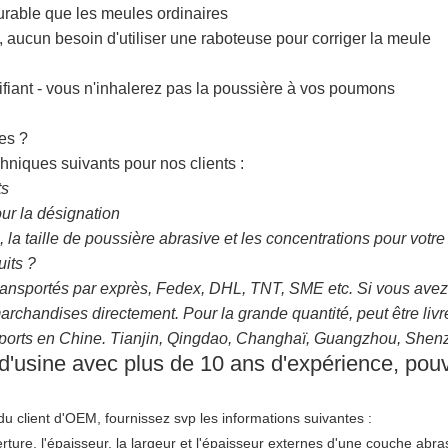
durable que les meules ordinaires
 aucun besoin d'utiliser une raboteuse pour corriger la meule
ctifiant - vous n'inhalerez pas la poussière à vos poumons
es ?
hniques suivants pour nos clients :
ts
our la désignation
a taille de poussière abrasive et les concentrations pour votre 
its ?
sportés par exprès, Fedex, DHL, TNT, SME etc. Si vous avez 
archandises directement. Pour la grande quantité, peut être livr
 ports en Chine. Tianjin, Qingdao, Changhaï, Guangzhou, Shenzh
'usine avec plus de 10 ans d'expérience, pouv
du client d'OEM, fournissez svp les informations suivantes :
rture, l'épaisseur, la largeur et l'épaisseur externes d'une couche abras