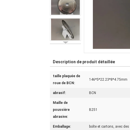
Description de produit détaillée
taille plaquée de
146*5*22.23*8*4.75mm
roue de BCN:
abrasif:
BCN
Maille de
poussière
B251
abrasive:
Emballage:
boîte et cartons, avec des