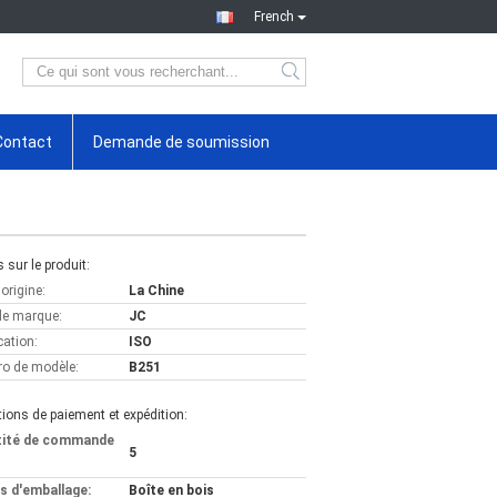
French
Contact
Demande de soumission
s sur le produit:
'origine:
La Chine
e marque:
JC
cation:
ISO
o de modèle:
B251
ions de paiement et expédition:
tité de commande
5
ls d'emballage:
Boîte en bois