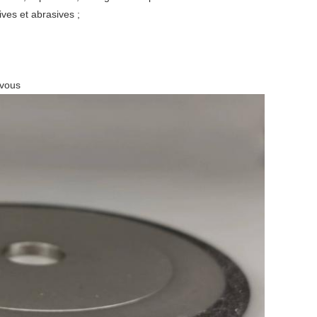
ives et abrasives ;
 vous