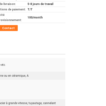
de livraison:
5-8 jours de travail
tions de paiement:
T/T
ité
100/month
rovisionnement:
Contact
 etc.
sine ou en céramique, A
en acier à grande vitesse, tuyautage, cannelant