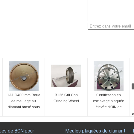
1A1 D400 mm Roue
B126 Grit Cbn
Certification en
de meulage au
Grinding Wheel
esclavage plaquée
diamant brasé sous
élevée d'OIN de
vide
meule diamant de
e
BCN d'efficacité de
B
fonctionnement
F
ues de BCN pour
Meules plaquées de diamant
1