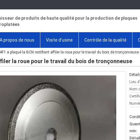
isseur de produits de haute qualité pour la production de plaques
roplatées
A propos de nous
Visite d'usine
Contrôle de la qualité
4F1 a plaqué la BCN rectifiant affiler la roue pour le travail du bois de tronçonneuse
filer la roue pour le travail du bois de tronçonneuse
Détail
Lieu d
Nom d
Certifi
Numér
Condit
Quan
min:
Détai