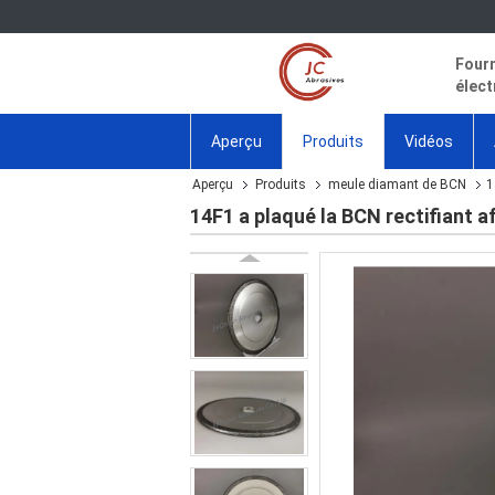
Fourn
élect
Aperçu
Produits
Vidéos
Aperçu
Produits
meule diamant de BCN
1
14F1 a plaqué la BCN rectifiant af