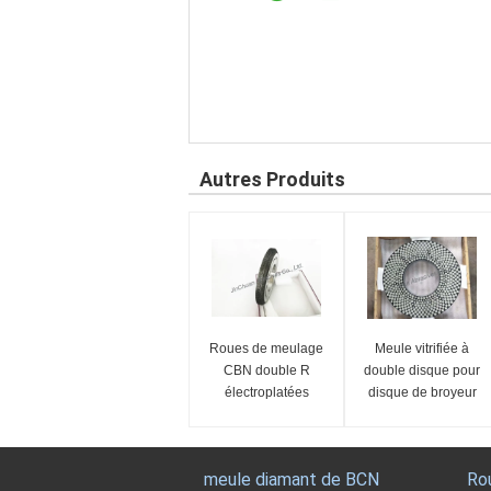
Autres Produits
Roues de meulage
Meule vitrifiée à
CBN double R
double disque pour
électroplatées
disque de broyeur
PCD PCBN
meule diamant de BCN
Ro