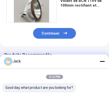
Volant de BCN 11V9 de
100mm rectifiant et
affilant 4 pouces
Continuer
Produits Recommandés
Jack
3:12 PM
Good day, what product are you looking for?
Roue de meulage de
12A9 Roue de
4A2 roue de m
diamants à liaison de
meulage de diamants
de diamants e