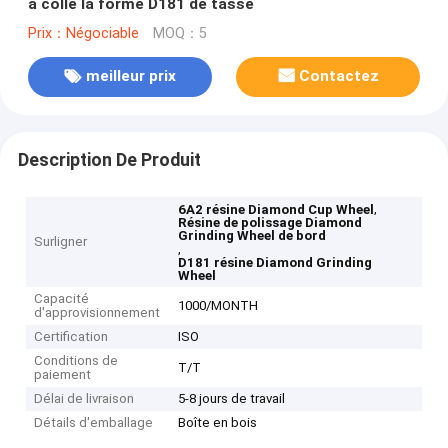
a collé la forme D181 de tasse
Prix：Négociable
MOQ：5
meilleur prix
Contactez
Description De Produit
,
6A2 résine Diamond Cup Wheel
Résine de polissage Diamond
Grinding Wheel de bord
Surligner
,
D181 résine Diamond Grinding
Wheel
Capacité
1000/MONTH
d'approvisionnement
Certification
ISO
Conditions de
T/T
paiement
Délai de livraison
5-8 jours de travail
Détails d'emballage
Boîte en bois