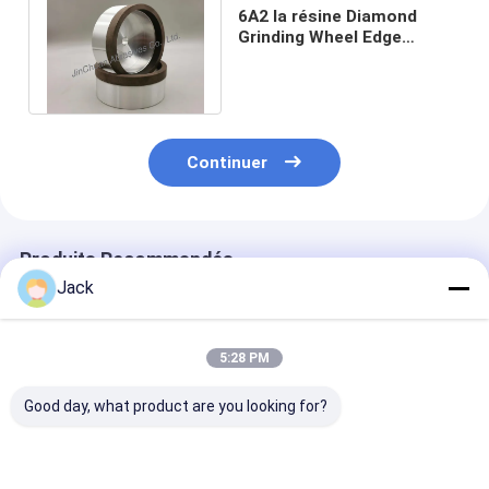
6A2 la résine Diamond
Grinding Wheel Edge
Polishing a collé la forme
D181 de tasse
Continuer
Produits Recommandés
Jack
5:28 PM
Good day, what product are you looking for?
Roue de meulage de
12A9 Roue de
4A2 roue de m