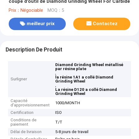
coupe d'outil de Diamond Grinding Wheel For Carbide
Prix：Négociable
MOQ：5
meilleur prix
Contactez
Description De Produit
Diamond Grinding Wheel métallisé
par résine plate
,
la résine 1A1 a collé Diamond
Surligner
Grinding Wheel
,
La résine D120 a collé Diamond
Grinding Wheel
Capacité
1000/MONTH
d'approvisionnement
Certification
ISO
Conditions de
T/T
paiement
Délai de livraison
5-8 jours de travail