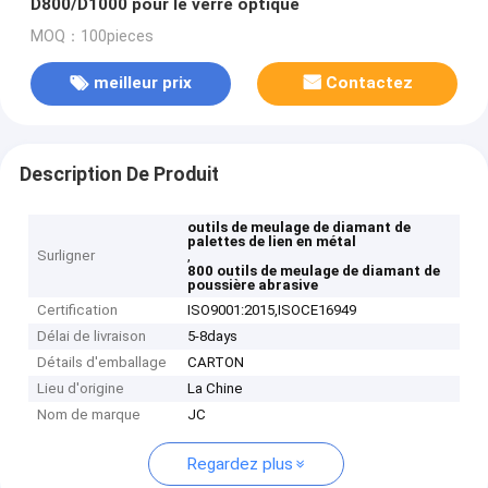
D800/D1000 pour le verre optique
MOQ：100pieces
meilleur prix
Contactez
Description De Produit
outils de meulage de diamant de
palettes de lien en métal
Surligner
,
800 outils de meulage de diamant de
poussière abrasive
Certification
ISO9001:2015,ISOCE16949
Délai de livraison
5-8days
Détails d'emballage
CARTON
Lieu d'origine
La Chine
Nom de marque
JC
Regardez plus