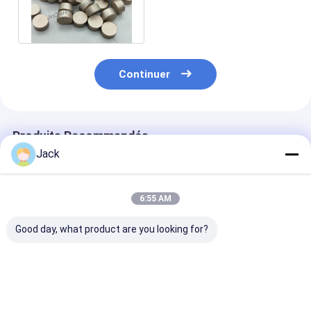
D800/D1000 pour le verre
optique
Continuer
Produits Recommandés
Jack
6:55 AM
Good day, what product are you looking for?
Roue de meulage de
12A9 Roue de
4A2 roue de m
diamants à liaison de
meulage de diamants
de diamants e
résine auto-
en résine, diamètre
résine utilisée
affûteuse 350 mm 20
150 mm, grès de
les outils au c