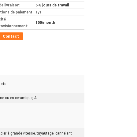
de livraison:
5-8 jours de travail
tions de paiement:
T/T
ité
100/month
rovisionnement:
Contact
 etc.
sine ou en céramique, A
n acier à grande vitesse, tuyautage, cannelant