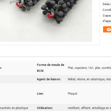
Délai 
Condi
Capac
d'app
Forme de meule de
ve
Plat, cupulaire, 1A1, plat, cuvette
BCN:
Agent de liaison:
Métal, résine, en céramique, ré
Lien:
Plaqué
 sachets en plastique
Utilisation:
rectifiant, affilant, entaillage e