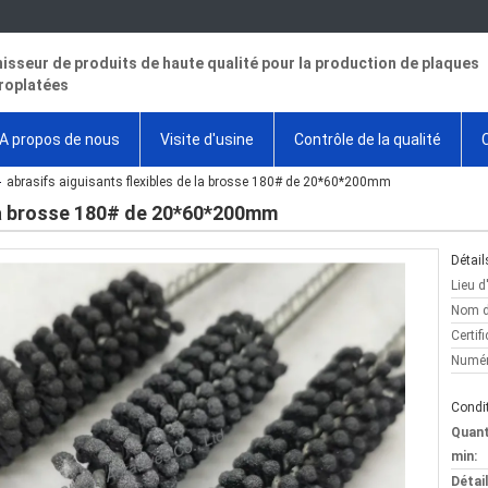
isseur de produits de haute qualité pour la production de plaques
roplatées
A propos de nous
Visite d'usine
Contrôle de la qualité
abrasifs aiguisants flexibles de la brosse 180# de 20*60*200mm
 la brosse 180# de 20*60*200mm
Détail
Lieu d
Nom d
Certifi
Numér
Condit
Quan
min:
Détai