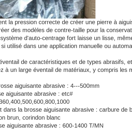
ent la pression correcte de créer une pierre à aigui
 créer des modèles de contre-taille pour la conservat
e système d'auto-centrage fort laisse un lisse, même
i utilisé dans une application manuelle ou automa
éventail de caractéristiques et de types abrasifs, e
ez à un large éventail de matériaux, y compris les
osse aiguisante abrasive : 4---500mm
e aiguisante abrasive : etc#
360,400,500,600,800,1000
 dans la brosse aiguisante abrasive : carbure de bo
don brun, corindon blanc
e aiguisante abrasive : 600-1400 T/MN