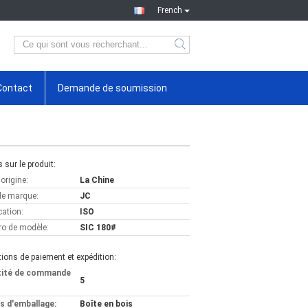
French
Contact
Demande de soumission
s sur le produit:
'origine:
La Chine
e marque:
JC
cation:
ISO
o de modèle:
SIC 180#
ions de paiement et expédition:
tité de commande
5
ls d'emballage:
Boîte en bois