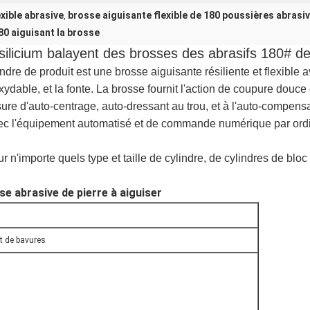
xible abrasive
brosse aiguisante flexible de 180 poussières abrasi
,
80 aiguisant la brosse
e silicium balayent des brosses des abrasifs 180#
lindre de produit est une brosse aiguisante résiliente et flexible
noxydable, et la fonte. La brosse fournit l'action de coupure douc
re d'auto-centrage, auto-dressant au trou, et à l'auto-compensa
avec l'équipement automatisé et de commande numérique par ord
sur n'importe quels type et taille de cylindre, de cylindres de b
se abrasive de pierre à aiguiser
it de bavures