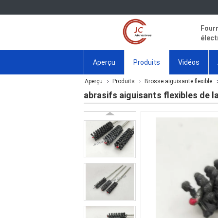
Fourn
élect
Aperçu
Produits
Vidéos
Aperçu
Produits
Brosse aiguisante flexible
abrasifs aiguisants flexibles de