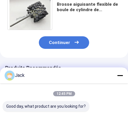
Brosse aiguisante flexible de
boule de cylindre de
100*80*200mm pour des
trous nettoyant et finissant
Continuer
Produits Recommandés
Jack
12:45 PM
Good day, what product are you looking for?
La brosse à éplucher
Brosse SIC comme
Pinceau de pol