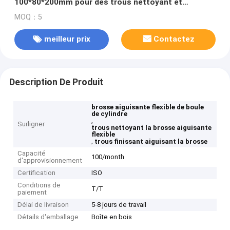
100*80*200mm pour des trous nettoyant et
finissant
MOQ：5
meilleur prix
Contactez
Description De Produit
brosse aiguisante flexible de boule
de cylindre
,
Surligner
trous nettoyant la brosse aiguisante
flexible
,
trous finissant aiguisant la brosse
Capacité
100/month
d'approvisionnement
Certification
ISO
Conditions de
T/T
paiement
Délai de livraison
5-8 jours de travail
Détails d'emballage
Boîte en bois