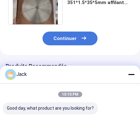
351*1.5*35*5mm affilant
des roues pour la valve de
réacteurs
Continuer
Produits Recommandés
Jack
10:10 PM
Good day, what product are you looking for?
Meule diamantée à
Meule diamantée à
1E1/R45 Roue 
liant hybride pour
résine 3A1 pour
meulage au di
outils en carbure
outils en carbure,
de brasage D1