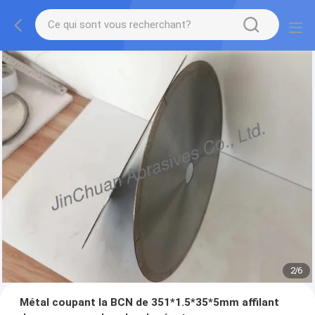
2
/
6
Métal coupant la BCN de 351*1.5*35*5mm affilant