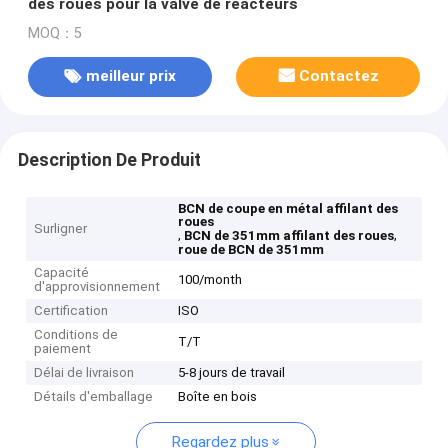
des roues pour la valve de réacteurs
MOQ：5
meilleur prix
Contactez
Description De Produit
BCN de coupe en métal affilant des
roues
Surligner
,
,
BCN de 351mm affilant des roues
roue de BCN de 351mm
Capacité
100/month
d'approvisionnement
Certification
ISO
Conditions de
T/T
paiement
Délai de livraison
5-8 jours de travail
Détails d'emballage
Boîte en bois
Regardez plus