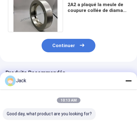
2A2 a plaqué la meule de
coupure collée de diamant
de la roue
185*40*120*20mm
Continuer
Produits Recommandés
Jack
10:13 AM
Good day, what product are you looking for?
Meule diamantée à
Meule diamantée à
1E1/R45 Roue 