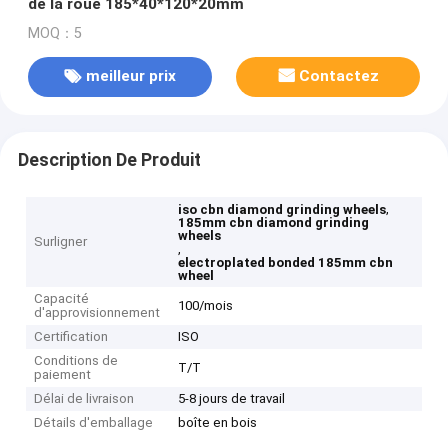
de la roue 185*40*120*20mm
MOQ：5
meilleur prix
Contactez
Description De Produit
,
iso cbn diamond grinding wheels
185mm cbn diamond grinding
wheels
Surligner
,
electroplated bonded 185mm cbn
wheel
Capacité
100/mois
d'approvisionnement
Certification
ISO
Conditions de
T/T
paiement
Délai de livraison
5-8 jours de travail
Détails d'emballage
boîte en bois