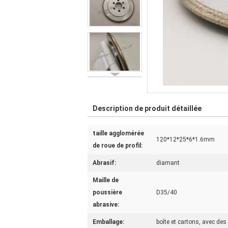
Description de produit détaillée
taille agglomérée
120*12*25*6*1.6mm
de roue de profil:
Abrasif:
diamant
Maille de
poussière
D35/40
abrasive:
Emballage:
boîte et cartons, avec des