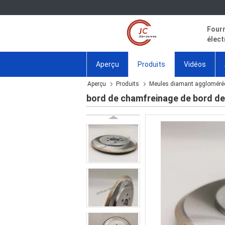
Fourn
élect
Aperçu
Produits
Vidéos
Aperçu
Produits
Meules diamant aggloméré
bord de chamfreinage de bord d