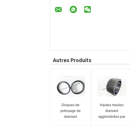
Autres Produits
Disques de
Hautes meules
polissage de
diamant
diamant
agglomérées par
d'automobile/roue
Effiency
forte d'aileron de
fonctionnantes pour