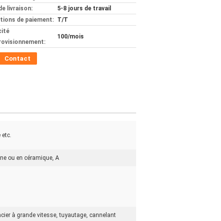
de livraison:
5-8 jours de travail
tions de paiement:
T/T
ité
100/mois
rovisionnement:
Contact
 etc.
sine ou en céramique, A
n acier à grande vitesse, tuyautage, cannelant