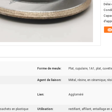
Délai 
Condi
Capac
d'app
Forme de meule:
Plat, cupulaire, 1A1, plat, cuvette
Agent de liaison:
Métal, résine, en céramique, ré
Lien:
Aggloméré
 sachets en plastique
Utilisation:
rectifiant, affilant, entaillage e