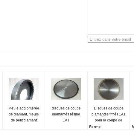
Meule agglomérée
disques de coupe
Disques de coupe
de diamant, meule
diamantés résine
diamantés frittés 1A1
de petit diamant
1A1
pour la coupe de
céramique avant
Forme:
M
frittage, diamètres
1A1
D