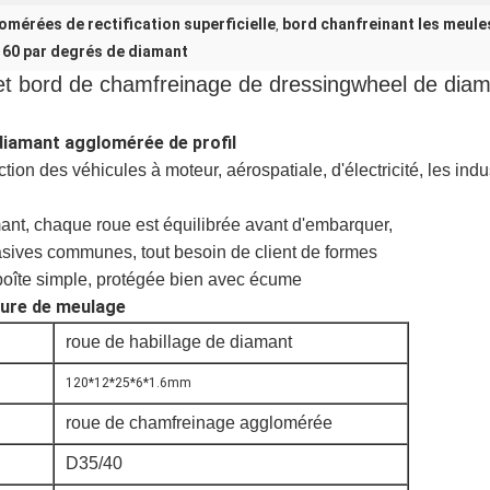
mérées de rectification superficielle
bord chanfreinant les meul
,
60 par degrés de diamant
D1 et bord de chamfreinage de dressingwheel de diam
 diamant agglomérée de profil
ion des véhicules à moteur, aérospatiale, d'électricité, les ind
ant, chaque roue est équilibrée avant d'embarquer,
rasives communes,
tout besoin de client de formes
oîte simple, protégée bien avec écume
pure de meulage
roue de habillage de diamant
120*12*25*6*1.6mm
roue de chamfreinage agglomérée
D35/40