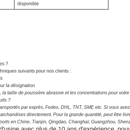
disponible
es ?
hniques suivants pour nos clients :
ts
our la désignation
a taille de poussière abrasive et les concentrations pour votre 
its ?
sportés par exprès, Fedex, DHL, TNT, SME etc. Si vous avez 
archandises directement. Pour la grande quantité, peut être livr
 ports en Chine. Tianjin, Qingdao, Changhaï, Guangzhou, Shenzh
'usine avec plus de 10 ans d'expérience, pouv