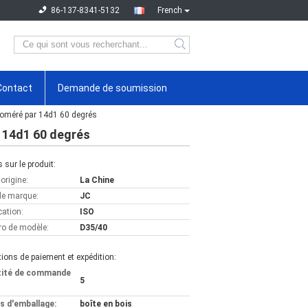
86-137-8341-5132
French
Contact
Demande de soumission
loméré par 14d1 60 degrés
 14d1 60 degrés
s sur le produit:
'origine:
La Chine
e marque:
JC
cation:
ISO
o de modèle:
D35/40
ions de paiement et expédition:
tité de commande
5
ls d'emballage:
boîte en bois