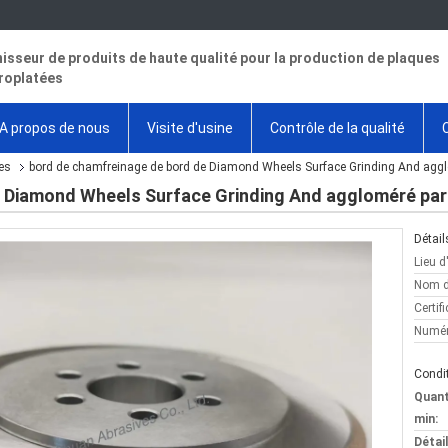
isseur de produits de haute qualité pour la production de plaques
roplatées
A propos de nous
Visite d'usine
Contrôle de la qualité
es
bord de chamfreinage de bord de Diamond Wheels Surface Grinding And agg
e Diamond Wheels Surface Grinding And aggloméré par
Détail
Lieu d
Nom d
Certifi
Numér
Condit
Quan
min:
Détai