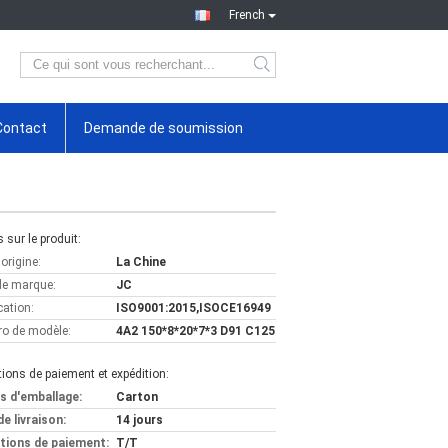
French
Contact
Demande de soumission
s sur le produit:
'origine:
La Chine
e marque:
JC
cation:
ISO9001:2015,ISOCE16949
o de modèle:
4A2 150*8*20*7*3 D91 C125
ions de paiement et expédition:
ls d'emballage:
Carton
de livraison:
14 jours
tions de paiement:
T/T