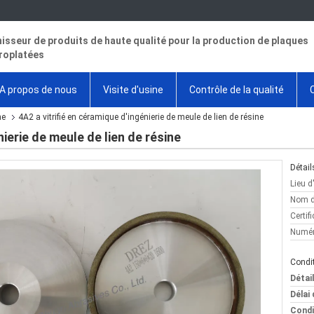
isseur de produits de haute qualité pour la production de plaques
roplatées
A propos de nous
Visite d'usine
Contrôle de la qualité
ne
4A2 a vitrifié en céramique d'ingénierie de meule de lien de résine
nierie de meule de lien de résine
Détail
Lieu d
Nom d
Certifi
Numér
Condit
Détai
Délai 
Condi