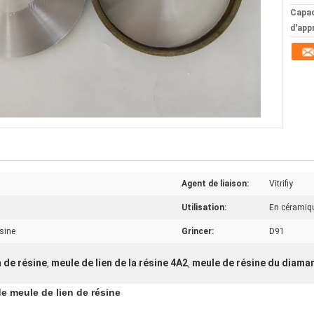
Capac
d'app
Agent de liaison:
Vitrifiy
Utilisation:
En céramiqu
ésine
Grincer:
D91
n de résine
meule de lien de la résine 4A2
meule de résine du diama
,
,
de meule de lien de résine