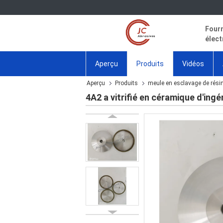
Fourn
élect
Aperçu
Produits
Vidéos
Aperçu
Produits
meule en esclavage de rési
4A2 a vitrifié en céramique d'ingé