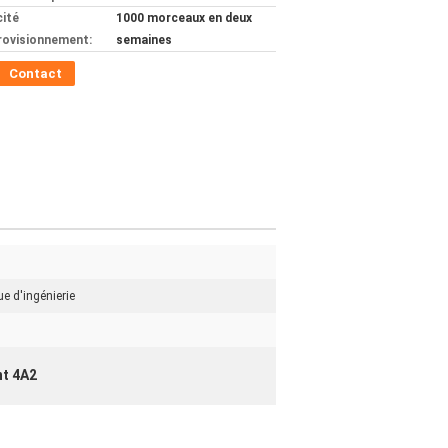
ité
1000 morceaux en deux
rovisionnement:
semaines
Contact
e d'ingénierie
nt 4A2