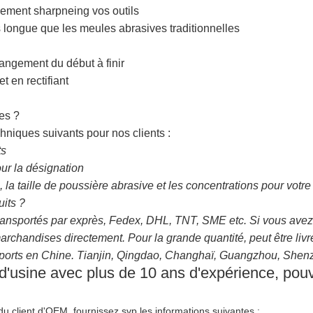
dement sharpneing vos outils
 longue que les meules abrasives traditionnelles
hangement du début à finir
t en rectifiant
es ?
hniques suivants pour nos clients :
ts
our la désignation
a taille de poussière abrasive et les concentrations pour votre 
its ?
sportés par exprès, Fedex, DHL, TNT, SME etc. Si vous avez 
archandises directement. Pour la grande quantité, peut être livr
 ports en Chine. Tianjin, Qingdao, Changhaï, Guangzhou, Shenzh
'usine avec plus de 10 ans d'expérience, pouv
du client d'OEM, fournissez svp les informations suivantes :