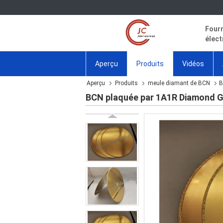
Fourn
élect
Aperçu
Produits
Vidéos
Aperçu
Produits
meule diamant de BCN
B
BCN plaquée par 1A1R Diamond G