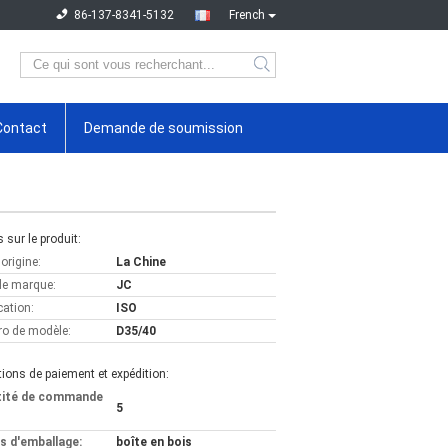
86-137-8341-5132
French
Contact
Demande de soumission
s sur le produit:
'origine:
La Chine
e marque:
JC
cation:
ISO
o de modèle:
D35/40
ions de paiement et expédition:
tité de commande
5
ls d'emballage:
boîte en bois