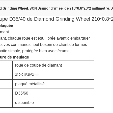
 Grinding Wheel
BCN Diamond Wheel de 210*0.8*20*2 millimètre
D
,
,
coupe D35/40 de Diamond Grinding Wheel 210*0.8*
plaquée
amant
ant, chaque roue est équilibrée avant d'embarquer,
rasives communes,
tout besoin de client de formes
oîte simple, protégée bien avec écume
pure de meulage
roue de coupe de diamant
210*0.8*20*2mm
plaqué métallisé
D35/60
disponible