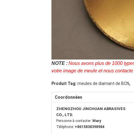
NOTE :
Nous avons plus de 1000 types 
votre image de meule et nous contacte 
,
Produit Tag:
meules de diamant de BCN
Coordonnées
ZHENGZHOU JINCHUAN ABRASIVES
CO., LTD.
Personne à contacter:
Mary
Téléphone:
+8615838398984