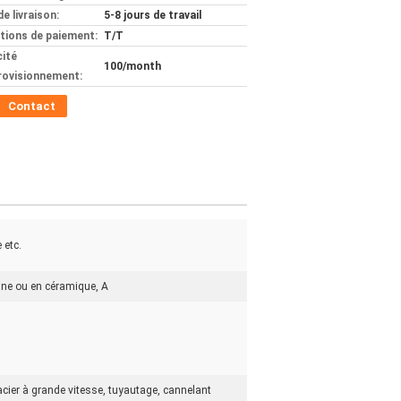
de livraison:
5-8 jours de travail
tions de paiement:
T/T
ité
100/month
rovisionnement:
Contact
 etc.
sine ou en céramique, A
en acier à grande vitesse, tuyautage, cannelant