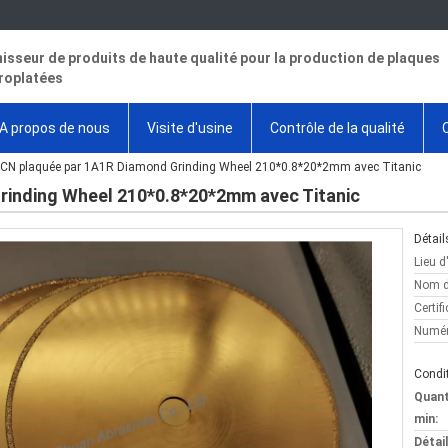
isseur de produits de haute qualité pour la production de plaques
roplatées
A propos de nous
Visite d'usine
Contrôle de la qualité
CN plaquée par 1A1R Diamond Grinding Wheel 210*0.8*20*2mm avec Titanic
rinding Wheel 210*0.8*20*2mm avec Titanic
Détail
Lieu d
Nom d
Certifi
Numér
Condit
Quan
min:
Détai