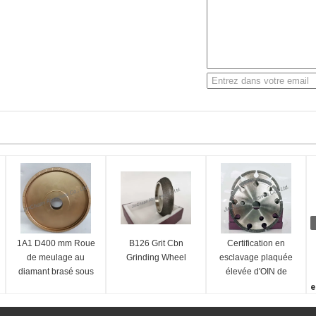
1A1 D400 mm Roue
B126 Grit Cbn
Certification en
de meulage au
Grinding Wheel
esclavage plaquée
diamant brasé sous
élevée d'OIN de
vide
meule diamant de
e
BCN d'efficacité de
B
fonctionnement
F