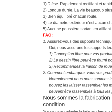
1)
Dièse. Rapidement rectifiant et rapi
2) Longue durée. La vie beaucoup plus
3) Bien équilibré chacun roule.
4) Le diamètre extérieur n'est aucun c
5) Aucune poussière sortant en affilant e
FAQ :
1.
Assurez-vous des supports techniqu
Oui, nous assurons les supports tec
1)
Conception libre pour vos produi
2)
Le dessin libre peut être fourni p
3)
Recommandez la liaison de roue, l
2.
Comment embarquez-vous vos produ
Normalement nous nous sommes tran
pouvez les laisser rassembler les m
peuvent être rassemblés à tous les
Nous sommes la fabrication d
condition.
Si vous devez adapter la taille aux besoins 