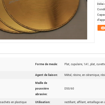
Délai 
Condi
Capac
d'app
Forme de meule:
Plat, cupulaire, 1A1, plat, cuvette
Agent de liaison:
Métal, résine, en céramique, ré
Maille de
poussière
D50/60
abrasive:
 sachets en plastique
Utilisation:
rectifiant, affilant, entaillage 