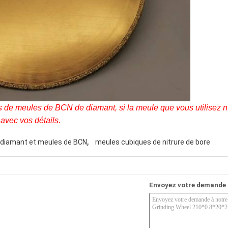
de meules de BCN de diamant, si la meule que vous utilisez n'
avec vos détails.
,
diamant et meules de BCN
meules cubiques de nitrure de bore
Envoyez votre demande 