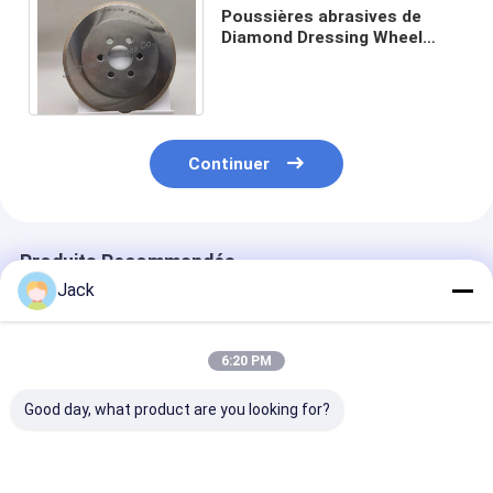
Poussières abrasives de
Diamond Dressing Wheel
agglomérées par
120*12*25*6*1.6mm 14D1
D35/40
Continuer
Produits Recommandés
Jack
6:20 PM
Good day, what product are you looking for?
disques de coupe
Disques de coupe
Meules diaman