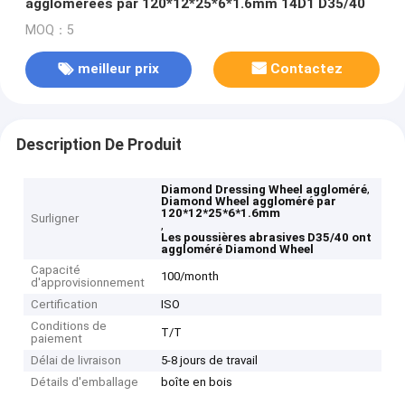
agglomérées par 120*12*25*6*1.6mm 14D1 D35/40
MOQ：5
meilleur prix
Contactez
Description De Produit
,
Diamond Dressing Wheel aggloméré
Diamond Wheel aggloméré par
120*12*25*6*1.6mm
Surligner
,
Les poussières abrasives D35/40 ont
aggloméré Diamond Wheel
Capacité
100/month
d'approvisionnement
Certification
ISO
Conditions de
T/T
paiement
Délai de livraison
5-8 jours de travail
Détails d'emballage
boîte en bois