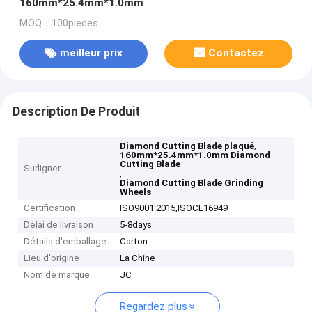
160mm*25.4mm*1.0mm
MOQ：100pieces
meilleur prix
Contactez
Description De Produit
,
Diamond Cutting Blade plaqué
160mm*25.4mm*1.0mm Diamond
Cutting Blade
Surligner
,
Diamond Cutting Blade Grinding
Wheels
Certification
ISO9001:2015,ISOCE16949
Délai de livraison
5-8days
Détails d'emballage
Carton
Lieu d'origine
La Chine
Nom de marque
JC
Regardez plus