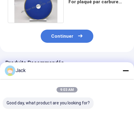
For plaqué par carbure
1A1
160mm*25.4mm*1.0mm
Continuer
Produits Recommandés
Jack
9:03 AM
Good day, what product are you looking for?
Produits de diamant
Meules diamantées
Roue de meula
électroplatés sur
électrodéposées
diamants
mesure à double
personnalisées pour
électroplatée,