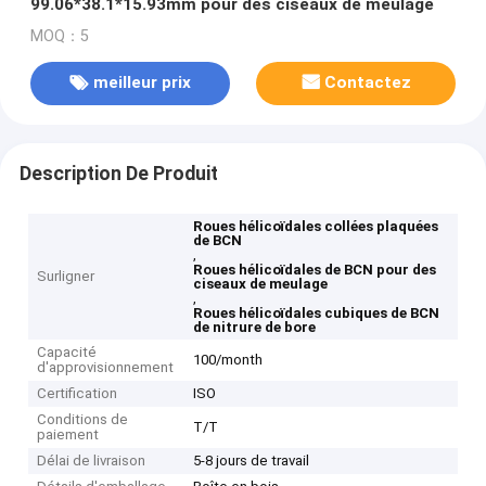
99.06*38.1*15.93mm pour des ciseaux de meulage
MOQ：5
meilleur prix
Contactez
Description De Produit
Roues hélicoïdales collées plaquées
de BCN
,
Roues hélicoïdales de BCN pour des
Surligner
ciseaux de meulage
,
Roues hélicoïdales cubiques de BCN
de nitrure de bore
Capacité
100/month
d'approvisionnement
Certification
ISO
Conditions de
T/T
paiement
Délai de livraison
5-8 jours de travail