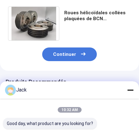
Roues hélicoïdales collées
plaquées de BCN
99.06*38.1*15.93mm pour
des ciseaux de meulage
Continuer
Produits Recommandés
Jack
10:32 AM
Good day, what product are you looking for?